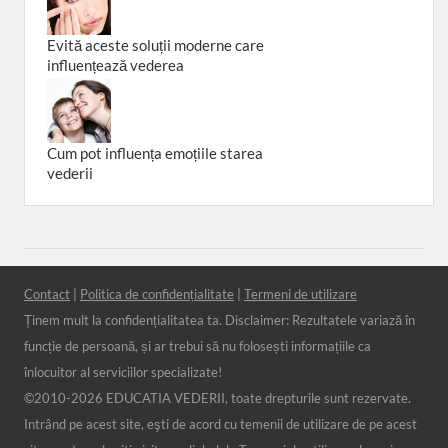
Evită aceste soluții moderne care
influențează vederea
Cum pot influența emoțiile starea
vederii
Contact
|
Politica de confidențialitate
|
Termeni de utilizare
Ținem mult la confidențialitatea ta. Disclaimer: Rezultatele variază în
funcție de persoană, și ar trebui să nu folosești informațiile ca
înlocuitor al serviciilor specializate!
©2010-
2026 EDUCATIA VEDERII, toate drepturile sunt rezervate.
Intrând pe acest site, eşti de acord cu temenii de utilizare de pe acest