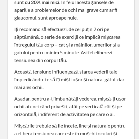
sunt
cu 20% mai mici
. În felul acesta șansele de
apariție a problemelor de ochi mai grave cum ar fi
glaucomul, sunt aproape nule.
Îți recomand să efectuezi, de cel puțin 2 ori pe
săptămână, o serie de exerciții ce implică mișcarea
întregului tău corp – cat și a mâinilor, umerilor și a
gatului pentru minim 5 minute. Astfel eliberezi
tensiunea din corpul tău.
Această tensiune influențează starea vederii tale
împiedicându-te să îți miști ușor și natural gâtul, dar
mai ales ochii.
Așadar, pentru a-ți îmbunătăți vederea, mișcă-ți ușor
ochii atunci când privești, atât pe verticală cât și pe
orizontală, indiferent de activitatea pe care o ai.
Mișcările trebuie să fie încete, line și naturale pentru
a elibera tensiunea care este în mușchii oculari și