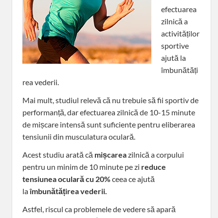
efectuarea
zilnică a
activităților
sportive
ajută la
îmbunătăți
rea vederii.
Mai mult, studiul relevă că nu trebuie să fii sportiv de
performanță, dar efectuarea zilnică de 10-15 minute
de mișcare intensă sunt suficiente pentru eliberarea
tensiunii din musculatura oculară.
Acest studiu arată că
mișcarea
zilnică a corpului
pentru un minim de 10 minute pe zi
reduce
tensiunea oculară cu 20%
ceea ce ajută
la
îmbunătățirea vederii.
Astfel, riscul ca problemele de vedere să apară