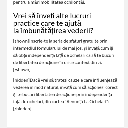
pentru a mări mobilitatea ochilor tăi.
Vrei să înveți alte lucruri
practice care te ajută
la îmbunătățirea vederii?
[shown]Înscrie-te la seria de sfaturi gratuite prin
intermediul formularului de mai jos, și învață cum îți
să obții independența față de ochelari ca să te bucuri
de libertatea de acțiune în orice context din zi:
[/shown]
[hidden]Dacă vrei să tratezi cauzele care influențează
vederea în mod natural, învață cum să acționezi corect
și te bucuri libertatea de acțiune prin independența
față de ochelari, din cartea “Renunță La Ochelari”:
[/hidden]