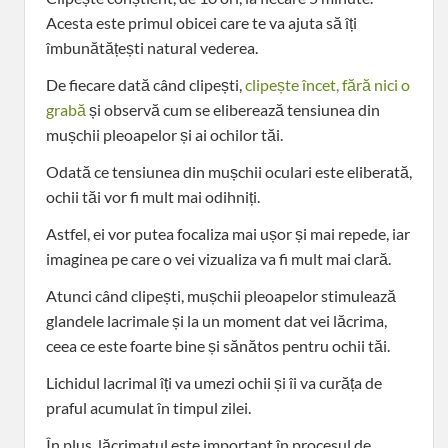
Acesta este primul obicei care te va ajuta să îți
îmbunătățești natural vederea.
De fiecare dată când clipești,
clipește încet, fără nici o
grabă
și observă cum se eliberează tensiunea din
mușchii pleoapelor și ai ochilor tăi.
Odată ce tensiunea din mușchii oculari este eliberată,
ochii tăi vor fi mult mai odihniți.
Astfel, ei vor putea focaliza mai ușor și mai repede, iar
imaginea pe care o vei vizualiza va fi mult mai clară.
Atunci când clipești, mușchii pleoapelor stimulează
glandele lacrimale și la un moment dat vei lăcrima,
ceea ce este foarte bine și sănătos pentru ochii tăi.
Lichidul lacrimal îți va umezi ochii și îi va curăța de
praful acumulat în timpul zilei.
În plus, lăcrimatul este important în procesul de