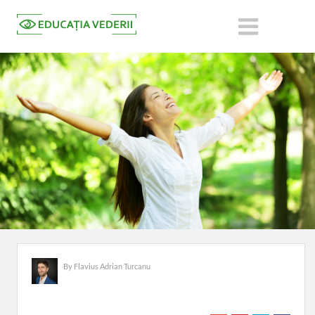
By
Flavius Adrian Turcanu