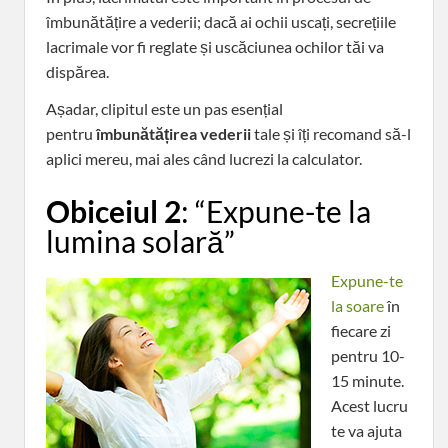
îmbunătățire a vederii; dacă ai ochii uscați, secrețiile
lacrimale vor fi reglate și uscăciunea ochilor tăi va
dispărea.
Așadar, clipitul este un pas esențial
pentru
îmbunătățirea vederii
tale și îți recomand să-l
aplici mereu, mai ales când lucrezi la calculator.
Obiceiul 2
: “Expune-te la
lumina solară”
Expune-te
la soare
în
fiecare zi
pentru 10-
15 minute.
Acest lucru
te va ajuta