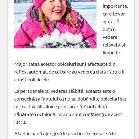
importante,
care te vor
ajuta să
obții o
vedere
relaxată și
limpede.
Majoritatea acestor obiceiuri sunt efectuate din
reflex, automat, de cei care au vederea clară, fără a fi
conștienți de ele.
La persoanele cu vederea slăbită, aceasta este o
consecință a faptului că nu au dobândite obiceiuri sau
mici activități zilnice prin care să-și întrețină
sănătatea ochilor și nici nu sunt conștienți de acest
lucru.
Așadar, până ajungi să le practici, e necesar să le