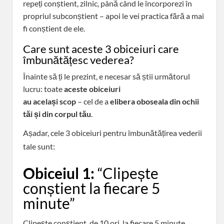
repeți conștient, zilnic, până când le încorporezi în
propriul subconștient – apoi le vei practica fără a mai
fi conștient de ele.
Care sunt aceste 3 obiceiuri care
îmbunătățesc vederea?
Înainte să ți le prezint, e necesar să știi următorul
lucru: toate
aceste obiceiuri
au același scop
– cel de a
elibera oboseala din ochii
tăi și din corpul tău
.
Așadar, cele 3 obiceiuri pentru îmbunătățirea vederii
tale sunt:
Obiceiul 1:
“Clipește
conștient la fiecare 5
minute”
Clipește conștient, de 10 ori, la fiecare 5 minute.