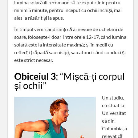
lumina solară îți recomand să te expui zilnic pentru
minim 5 minute, pentru început cu ochii închiși, mai
ales la răsărit și la apus.
În timpul verii, când simți că ai nevoie de ochelarii de
soare, folosește-i doar între orele 12-17, când lumina
solară este la intensitate maximă; și în medii cu
reflecții (zăpadă sau nisip), sau atunci când conduci și
este strict necesar.
Obiceiul 3
: “Mișcă-ți corpul
și ochii”
Un studiu,
efectuat la
Universitat
ea din
Columbia, a
relevat că