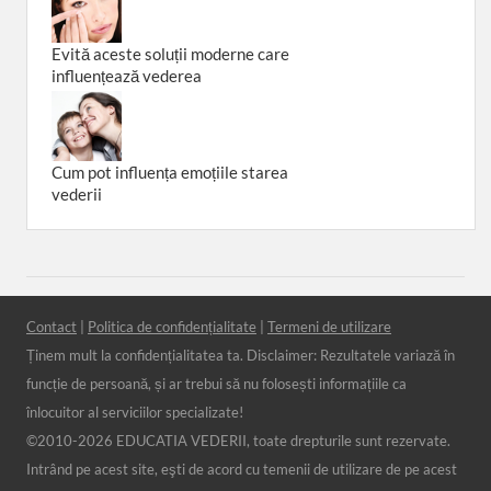
Evită aceste soluții moderne care
influențează vederea
Cum pot influența emoțiile starea
vederii
Contact
|
Politica de confidențialitate
|
Termeni de utilizare
Ținem mult la confidențialitatea ta. Disclaimer: Rezultatele variază în
funcție de persoană, și ar trebui să nu folosești informațiile ca
înlocuitor al serviciilor specializate!
©2010-
2026 EDUCATIA VEDERII, toate drepturile sunt rezervate.
Intrând pe acest site, eşti de acord cu temenii de utilizare de pe acest