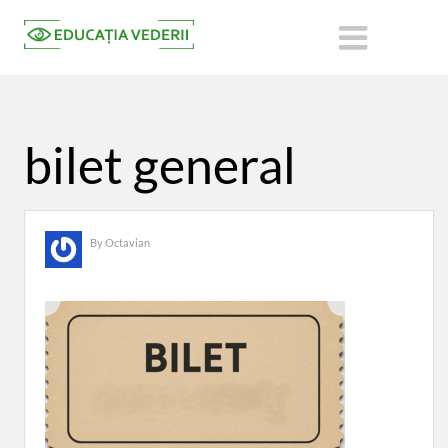
bilet general
By
Octavian