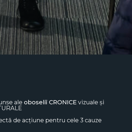
unse ale
oboselii CRONICE
vizuale și
ATURALE
ectă de acțiune pentru cele 3 cauze