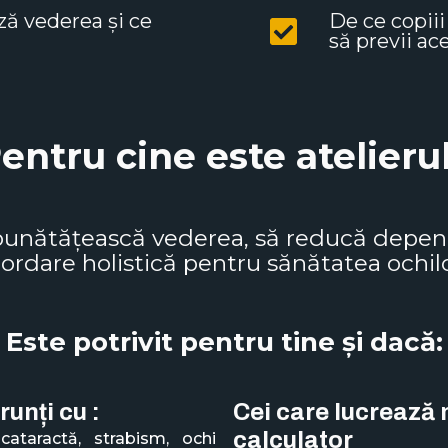
ză vederea și ce
De ce copii
să previi ac
entru cine este atelieru
mbunătățească vederea, să reducă depend
ordare holistică pentru sănătatea ochilo
Este potrivit pentru tine și dacă:
runți cu :
Cei care lucrează 
calculator
cataractă, strabism, ochi