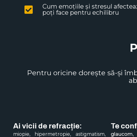
Cum emoțiile și stresul afectea
poți face pentru echilibru
P
Pentru oricine dorește să-și î
ab
Ai vicii de refracție:
Te conf
miopie, hipermetropie, astigmatism,
glaucom, 