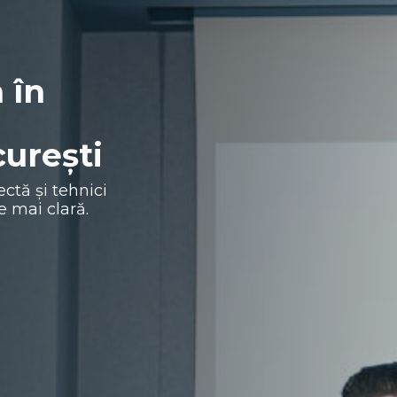
 în
curești
ctă și tehnici
e mai clară.