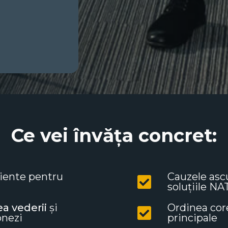
Ce vei învăța concret:
iciente pentru
Cauzele asc
soluțiile N
ea vederii
și
Ordinea cor
onezi
principale