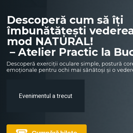
Descoperă cum să îți
îmbunătățești vederea
mod NATURAL!
– Atelier Practic la Bu
Descoperă exerciții oculare simple, postură core
emoționale pentru ochi mai sănătoși și o veder
Evenimentul a trecut