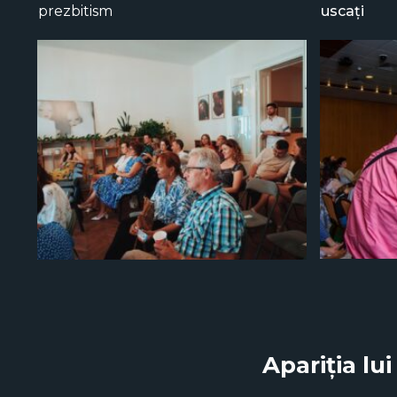
prezbitism
uscați
Apariția lu