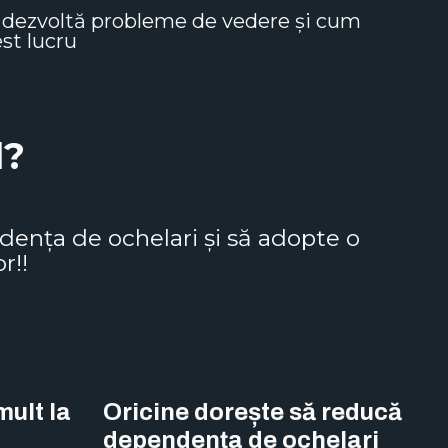
i dezvoltă probleme de vedere și cum
est lucru
l?
ența de ochelari și să adopte o
r!!
mult la
Oricine dorește să reducă
dependența de ochelari