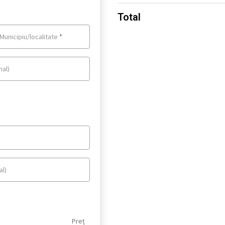
Total
Municipiu/localitate
*
nal)
al)
Preț