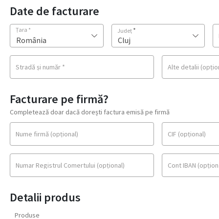
Date de facturare
Țara
*
*
Județ
România
Cluj
Stradă și număr
*
Alte detalii
(opțio
Facturare pe firmă?
Completează doar dacă dorești factura emisă pe firmă
Nume firmă
(opțional)
CIF
(opțional)
Numar Registrul Comertului
(opțional)
Cont IBAN
(opțion
Detalii produs
Produse