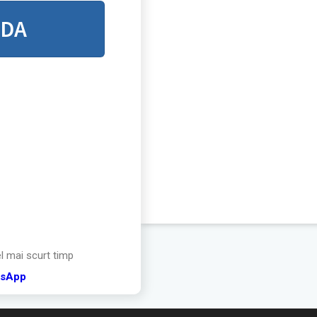
NDA
el mai scurt timp
tsApp