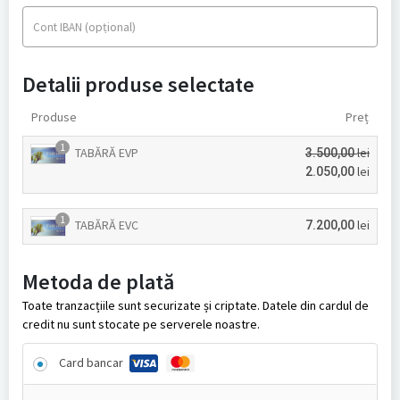
(opțional)
Cont IBAN
Detalii produse selectate
Produse
Preț
1
TABĂRĂ EVP
lei
3.500,00
lei
2.050,00
1
TABĂRĂ EVC
lei
7.200,00
Metoda de plată
Toate tranzacțiile sunt securizate și criptate. Datele din cardul de
credit nu sunt stocate pe serverele noastre.
Card bancar