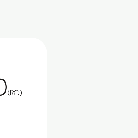
0
(RO)