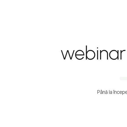
webinar 
Până la încep