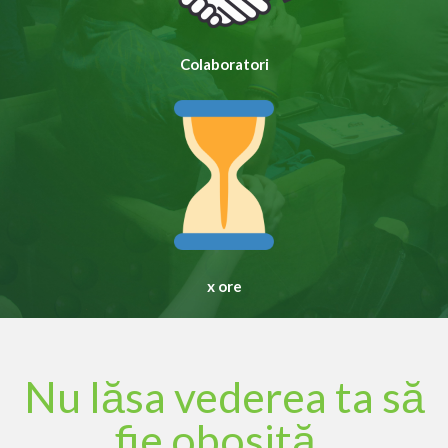
Colaboratori
x ore
Nu lăsa vederea ta să
fie
obosită
,