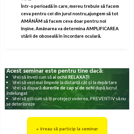
Î
ntr-o perioadă în care, mereu trebuie să facem
ceva pentru cei din jurul nostru,ajungem să tot
AMÂNĂM să facem ceva doar pentru noi
înșine.
Amânarea va determina AMPLIFICAREA
stării de oboseală în încordare oculară.
Acest seminar este pentru tine dacă:
Vrei să înveți
cum să
ai ochii RELAXAȚI
Vrei să vezi mai limpede la distanță cât și la depărtare
Vrei să dispară
durerile de cap și de ochi
după lucrul
îndelungat
Vrei să știi cum să îți protejezi vederea, PREVENTIV să nu
se deterioreze
» Vreau să particip la seminar