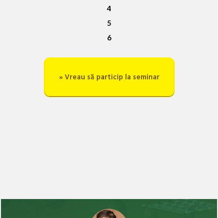
4
5
6
» Vreau să particip la seminar