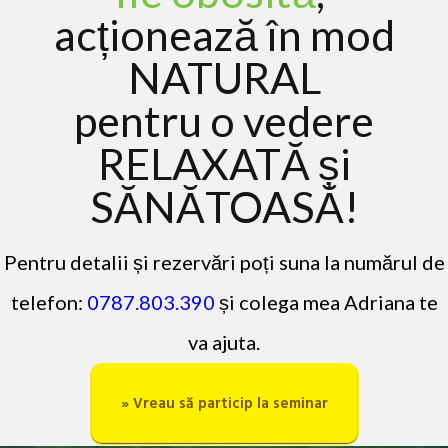
acționează în mod
NATURAL
pentru
o vedere
RELAXATĂ și
SĂNĂTOASĂ
!
Pentru detalii și rezervări poți suna la numărul de
telefon:
0787 .803.39 0
și colega mea Adriana te
va ajuta.
» Vreau să particip la seminar