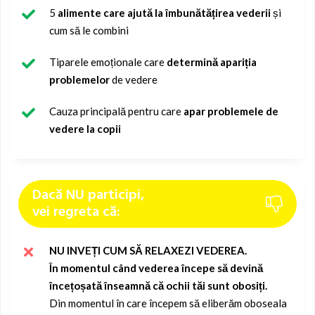
5
alimente care ajută la îmbunătățirea vederii
și
cum să le combini
Tiparele emoționale care
determină apariția
problemelor
de vedere
Cauza principală pentru care
apar problemele de
vedere la copii
Dacă NU participi,
vei regreta că:
NU INVEȚI CUM SĂ RELAXEZI VEDEREA.
În momentul când vederea începe să devină
încețoșată înseamnă că ochii tăi sunt obosiți.
Din momentul în care începem să eliberăm oboseala