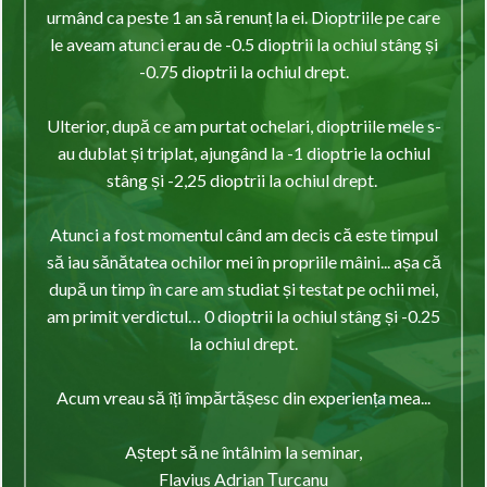
urmând ca peste 1 an să renunț la ei. Dioptriile pe care
le aveam atunci erau de -0.5 dioptrii la ochiul stâng și
-0.75 dioptrii la ochiul drept.
Ulterior, după ce am purtat ochelari, dioptriile mele s-
au dublat și triplat, ajungând la -1 dioptrie la ochiul
stâng și -2,25 dioptrii la ochiul drept.
Atunci a fost momentul când am decis că este timpul
să iau sănătatea ochilor mei în propriile mâini... așa că
după un timp în care am studiat și testat pe ochii mei,
am primit verdictul… 0 dioptrii la ochiul stâng și -0.25
la ochiul drept.
Acum vreau să îți împărtășesc din experiența mea...
Aștept să ne întâlnim la seminar,
Flavius Adrian Țurcanu