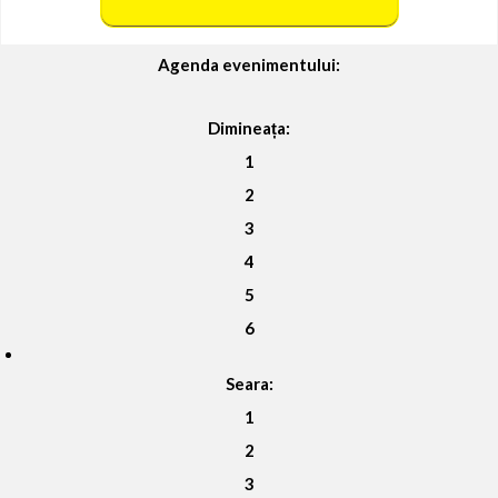
Agenda evenimentului:
Dimineața:
1
2
3
4
5
6
Seara:
1
2
3