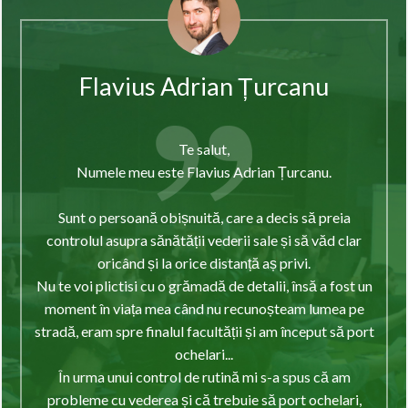
Flavius Adrian Țurcanu
Te salut,
Numele meu este Flavius Adrian Țurcanu.
Sunt o persoană obișnuită, care a decis să preia
controlul asupra sănătății vederii sale și să văd clar
oricând și la orice distanță aș privi.
Nu te voi plictisi cu o grămadă de detalii, însă a fost un
moment în viața mea când nu recunoșteam lumea pe
stradă, eram spre finalul facultății și am început să port
ochelari...
În urma unui control de rutină mi s-a spus că am
probleme cu vederea și că trebuie să port ochelari,