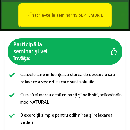
» Înscrie-te la seminar 19 SEPTEMBRIE
Participă la
seminar și vei
învăța:
Cauzele care influențează starea de
oboseală sau
relaxare a vederii
și care sunt soluțiile
Cum să ai mereu ochii
relaxați și odihniți
, acționândin
mod NATURAL
3
exerciții simple
pentru
odihnirea și relaxarea
vederii