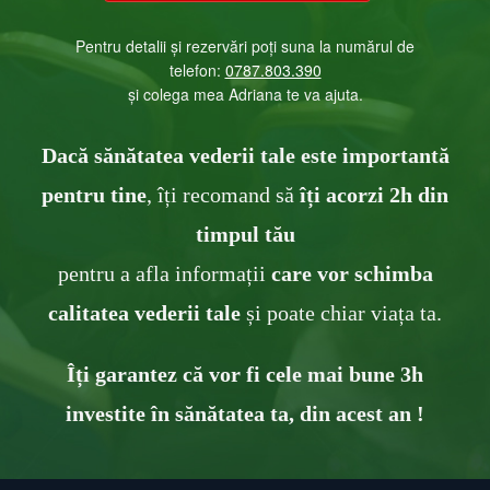
Pentru detalii și rezervări poți suna la numărul de
telefon:
0787 .803.39 0
și colega mea Adriana te va ajuta.
Dacă sănătatea vederii tale este importantă
pentru tine
, îți recomand să
îți acorzi 2h din
timpul tău
pentru a afla informații
c
are v
or schimba
calitatea vederii tale
și poate chiar viața ta .
Îți garantez că vor fi cele mai bune 3h
investite în sănătatea ta, din acest an !