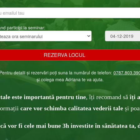
nd participi la seminar:
Pentru detalii și rezervări poți suna la numărul de telefon:
0787 .803.39 
și colega mea Adriana te va ajuta.
tale este importantă pentru tine
, îți recomand să
îți
formații
c
are v
or schimba calitatea vederii tale
și poat
 că vor fi cele mai bune 3h investite în sănătatea ta, d