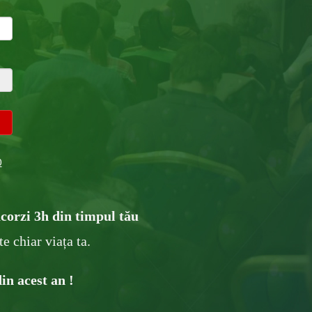
0
 acorzi 3h din timpul tău
e chiar viața ta .
in acest an !