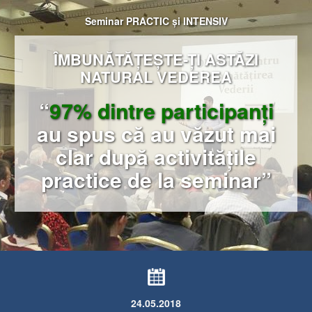
Seminar PRACTIC și INTENSIV
ÎMBUNĂTĂȚEȘTE
-ȚI ASTĂZI
NATURAL VEDEREA
“
97% dintre participanți
au spus că
au văzut mai
clar
după activitățile
practice de la seminar”
​24.05.2018