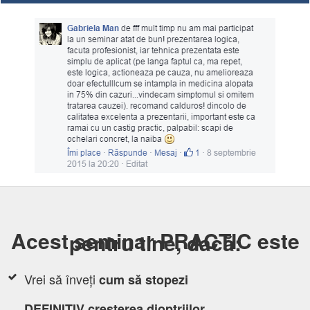
Acest seminar PRACTIC este
pentru tine, dacă:
Vrei să înveți
cum să
stopezi
DEFINITIV
creșterea dioptriilor