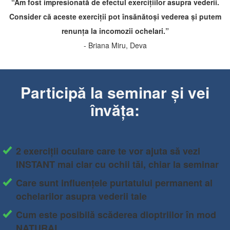
“Am fost impresionată de efectul exercițiilor asupra vederii.
Consider că aceste exerciții pot însănătoși vederea și putem
renunța la incomozii ochelari.”
- Briana Miru, Deva
Participă la seminar și vei
învăța:
​2 exerciții oculare care te vor ajuta să vezi
INSTANT
mai clar cu ochii tăi, chiar la seminar
Care sunt influențele purtatului permanent al
ochelarilor asupra vederii tale
Cum este posibilă scăderea dioptriilor în mod
NATURAL