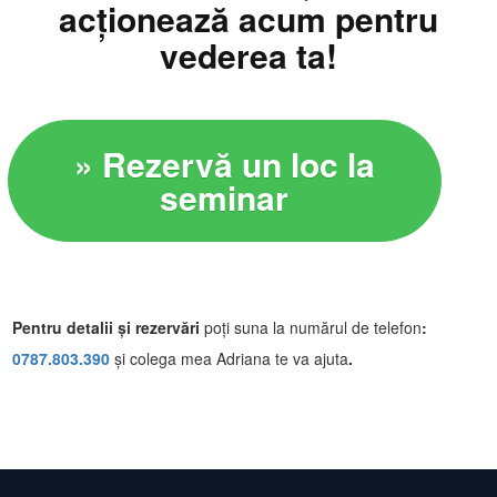
acționează acum
pentru
vederea ta!
» Rezervă un loc la
seminar
Pentru detalii și rezervări
poți suna la numărul de telefon
:
0787 .803.39 0
și colega mea Adriana te va ajuta
.