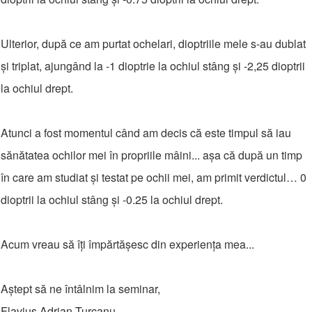
Ulterior, după ce am purtat ochelari, dioptriile mele s-au dublat
și triplat, ajungând la -1 dioptrie la ochiul stâng și -2,25 dioptrii
la ochiul drept.
Atunci a fost momentul când am decis că este timpul să iau
sănătatea ochilor mei în propriile mâini... așa că după un timp
în care am studiat și testat pe ochii mei, am primit verdictul… 0
dioptrii la ochiul stâng și -0.25 la ochiul drept.
Acum vreau să îți împărtășesc din experiența mea...
Aștept să ne întâlnim la seminar,
Flavius Adrian Țurcanu