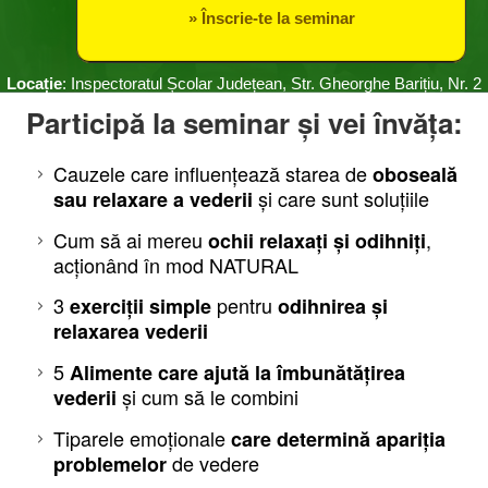
» Înscrie-te la seminar
Locație
:
Inspectoratul Școlar Județean
,
Str. Gheorghe Barițiu, Nr. 2
28 Octombrie, de la ora 18:00
Participă la seminar și vei învăța:
Cauzele care influențează starea de
oboseală
și care sunt soluțiile
sau relaxare a vederii
Cum să ai mereu
,
ochii relaxați și odihniți
acționând în mod NATURAL
3
pentru
exerciții simple
odihnirea și
relaxarea vederii
5
Alimente care ajută la îmbunătățirea
și cum să le combini
vederii
Tiparele emoționale
care determină apariția
de vedere
problemelor