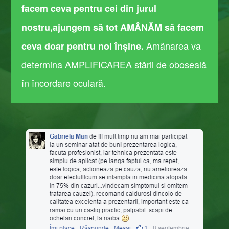
facem ceva pentru cei din jurul
nostru,ajungem să tot AMÂNĂM ​să facem
Amânarea va
ceva doar pentru noi înșine.
determina AMPLIFICAREA stării de oboseală
în încordare oculară.