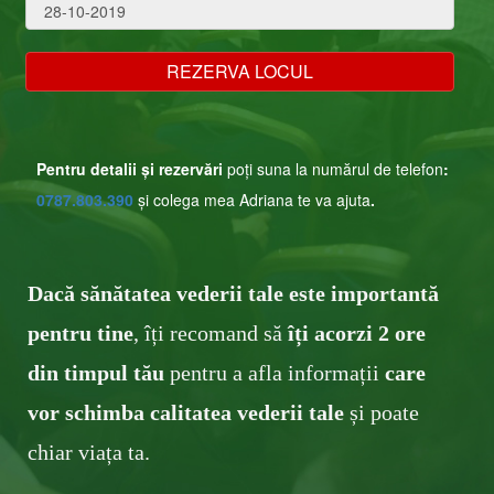
Pentru detalii și rezervări
poți suna la numărul de telefon
:
0787 .803.39 0
și colega mea Adriana te va ajuta
.
Dacă sănătatea vederii tale este importantă
pentru tine
, îți recomand să
îți acorzi ​2 ore
din timpul tău
pentru a afla informații
c
are
v
or schimba calitatea vederii tale
și poate
chiar viața ta .