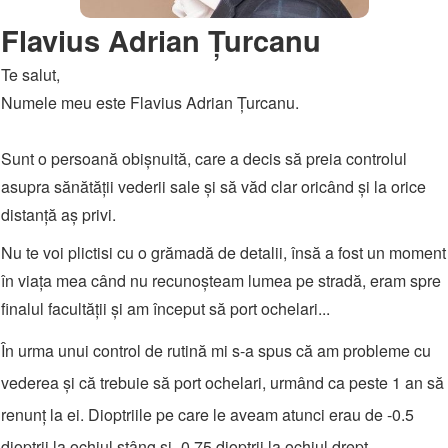
Flavius Adrian Țurcanu
Te salut,
Numele meu este Flavius Adrian Țurcanu.
Sunt o persoană obișnuită, care a decis să preia controlul
asupra sănătății vederii sale și să văd clar oricând și la orice
distanță aș privi.
Nu te voi plictisi cu o grămadă de detalii, însă a fost un moment
în viața mea când nu recunoșteam lumea pe stradă, eram spre
finalul facultății și am început să port ochelari...
În urma unui control de rutină mi s-a spus că am probleme cu
vederea și că trebuie să port ochelari, urmând ca peste 1 an să
renunț la ei. Dioptriile pe care le aveam atunci erau de -0.5
dioptrii la ochiul stâng și -0.75 dioptrii la ochiul drept.