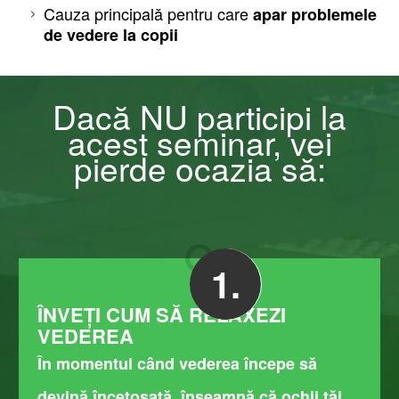
Cauza principală pentru care
apar problemele
de vedere la copii
Dacă NU participi la
acest seminar, vei
pierde ocazia să:
1.
ÎNVEȚI CUM SĂ RELAXEZI
VEDEREA
În momentul când vederea începe să
devină încețoșată, înseamnă că ochii tăi