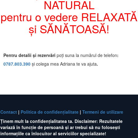
NATURAL
​pentru o vedere RELAXATĂ
și SĂNĂTOASĂ!
Pentru detalii și rezervări
poți suna la numărul de telefon
:
0787 .803.39 0
și colega mea Adriana te va ajuta
.
Contact
|
Politica de confidențialitate
|
Termeni de utiliza r e
Ținem mult la confidențialitatea ta. Disclaimer: Rezultatele
variază în funcție de persoană și ar trebui să nu folosești
informațiile ca înlocuitor al serviciilor specializate!