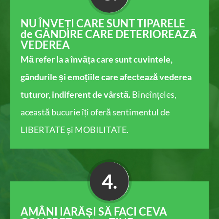
NU ÎNVEȚI CARE SUNT TIPARELE
de GÂNDIRE CARE DETERIOREAZĂ
VEDEREA
Mă refer la a învăța care sunt cuvintele,
gândurile și emoțiile care afectează vederea
tuturor, indiferent de vârstă.
Bineînțeles,
această bucurie îți oferă sentimentul de
LIBERTATE și MOBILITATE.
4.
AMÂNI IARĂȘI SĂ FACI CEVA