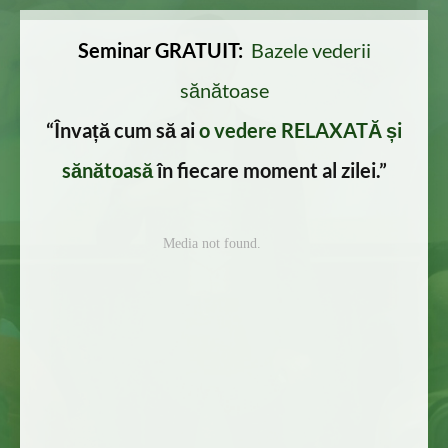
Seminar GRATUIT:
Bazele vederii
sănătoase
“Învață cum să ai
o vedere RELAXATĂ și
sănătoasă
în fiecare moment al zilei.
”