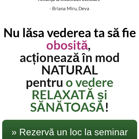
- Briana Miru, Deva
Nu lăsa vederea ta să fie
obosită
,
acționează în mod
NATURAL
pentru
o vedere
RELAXATĂ și
SĂNĂTOASĂ
!
» Rezervă un loc la seminar