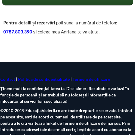
Pentru detalii și rezervări
poți suna la numărul de telefon
:
0787 .803.39 0
și colega mea Adriana te va ajuta
.
Contact
|
Politica de confidențialitate
|
Termeni de utiliza r e
Ținem mult la confidențialitatea ta. Disclaimer: Rezultatele variază în
funcție de persoană și ar trebui să nu folosești informațiile ca
înlocuitor al serviciilor specializate!
©2010-2019 EducațiaVederii.ro are toate drepturile rezervate. Intrând
pe acest site, eşti de acord cu temenii de utilizare de pe acest site,
pentru a le citi viziteaza linkul de Termeni de utilizare de mai sus. Prin
introducerea adresei tale de e-mail ceri şi eşti de acord cu abonarea la