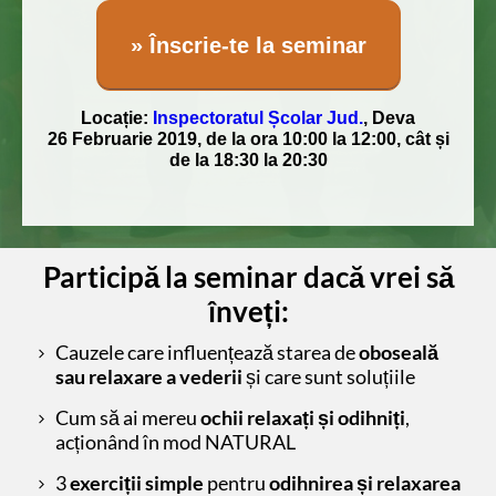
» Înscrie-te la seminar
Locație:
​Inspectoratul Școlar Jud.
, ​​​Deva
​2​6 Februarie 2019, de la ora 10:00 la 12:00, cât și
de la 18:30 la 20:30
Participă la seminar dacă vrei să
înveți:
Cauzele care influențează starea de
oboseală
sau relaxare a vederii
și care sunt soluțiile
Cum să ai mereu
ochii relaxați și odihniți
,
acționând în mod NATURAL
3
exerciții simple
pentru
odihnirea și relaxarea