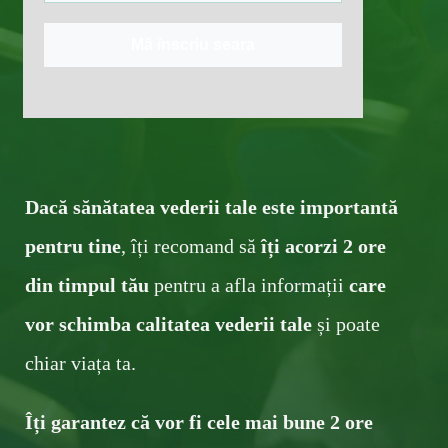
Mă înscriu seara
Dacă sănătatea vederii tale este importantă
pentru tine
, îți recomand să
îți acorzi ​2 ore
din timpul tău
pentru a afla informații
c
are
v
or schimba calitatea vederii tale
și poate
chiar viața ta .
Îți garantez că vor fi cele mai bune ​2 ore