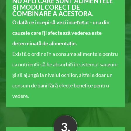
NU AFLI CARE SUNT ALIMENTELE
ȘI MODUL CORECT DE
COMBINARE ​A ACESTORA.
O dată ce începi să vezi încețoșat - una din
cauzele care îți afectează vederea este
determinată de alimentație.
Există o ordine ​în a consuma alimentele pentru
ca nutrienții să fie absorbiți în sistemul sanguin
și să ajungă la nivelul ochilor, altfel e doar un
consum de bani fără efecte benefice pentru
vedere.
3.