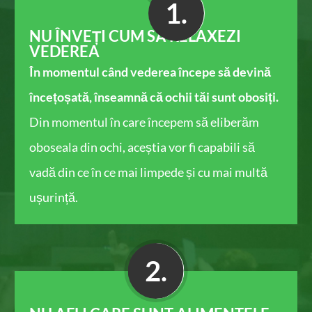
1.
NU ÎNVEȚI CUM SĂ RELAXEZI
VEDEREA
În momentul când vederea începe să devină
încețoșată, înseamnă că ochii tăi sunt obosiți.
Din momentul în care începem să eliberăm
oboseala din ochi, aceștia vor fi capabili să
vadă din ce în ce mai limpede și cu mai multă
ușurință​.
2.