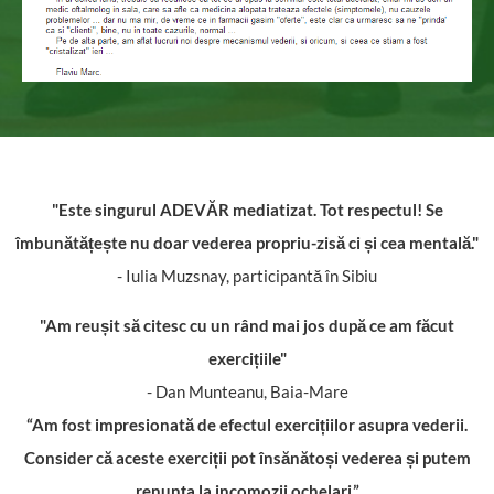
"Este singurul ADEVĂR mediatizat. Tot respectul! Se
îmbunătățește nu doar vederea propriu-zisă ci și cea mentală."
- Iulia Muzsnay, participantă în Sibiu
"Am reușit să citesc cu un rând mai jos după ce am făcut
exercițiile"
- Dan Munteanu, Baia-Mare
“Am fost impresionată de efectul exercițiilor asupra vederii.
Consider că aceste exerciții pot însănătoși vederea și putem
renunța la incomozii ochelari.”