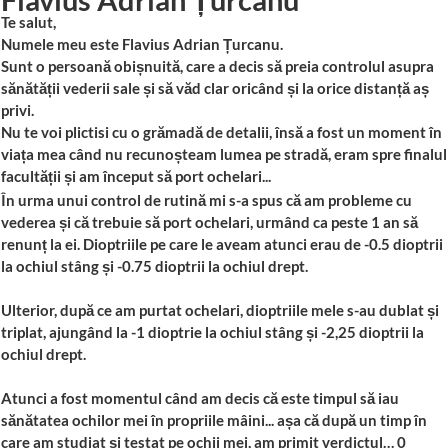
Te salut,
Numele meu este Flavius Adrian Țurcanu.
Sunt o persoană obișnuită, care a decis să preia controlul asupra
sănătății vederii sale și să văd clar oricând și la orice distanță aș
privi.
Nu te voi plictisi cu o grămadă de detalii, însă a fost un moment în
viața mea când nu recunoșteam lumea pe stradă, eram spre finalul
facultății și am început să port ochelari...
În urma unui control de rutină mi s-a spus că am probleme cu
vederea și că trebuie să port ochelari, urmând ca peste 1 an să
renunț la ei. Dioptriile pe care le aveam atunci erau de -0.5 dioptrii
la ochiul stâng și -0.75 dioptrii la ochiul drept.
Ulterior, după ce am purtat ochelari, dioptriile mele s-au dublat și
triplat, ajungând la -1 dioptrie la ochiul stâng și -2,25 dioptrii la
ochiul drept.
Atunci a fost momentul când am decis că este timpul să iau
sănătatea ochilor mei în propriile mâini... așa că după un timp în
care am studiat și testat pe ochii mei, am primit verdictul… 0