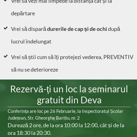
Vrei să vezi mai limpede la distanță cât și la
depărtare
Vrei să dispară
durerile de cap și de ochi
după
lucrul îndelungat
Vrei să știi cum să îți protejezi vederea, PREVENTIV
să nu se deterioreze
Rezervă-ți un loc la seminarul
gratuit
din ​Deva
Conferința are loc pe ​​2​6 Februarie, la​​ Inspectoratul Școlar
Județean, ​Str. Gheorghe Barițiu, nr. ​2
Durează 2 ore, de la ora 10:00 la 12:00, cât și de la
ora 18:30 la 20:30
.