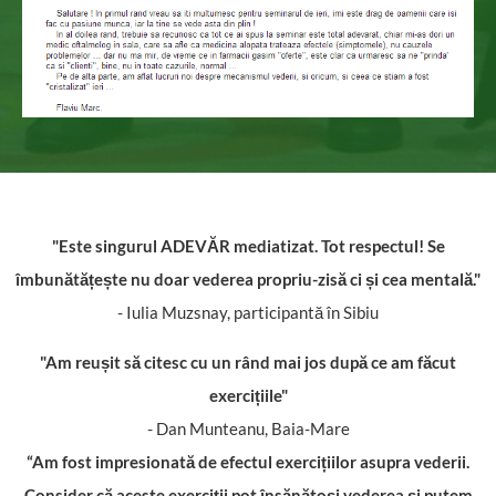
"Este singurul ADEVĂR mediatizat. Tot respectul! Se
îmbunătățește nu doar vederea propriu-zisă ci și cea mentală."
- Iulia Muzsnay, participantă în Sibiu
"Am reușit să citesc cu un rând mai jos după ce am făcut
exercițiile"
- Dan Munteanu, Baia-Mare
“Am fost impresionată de efectul exercițiilor asupra vederii.
Consider că aceste exerciții pot însănătoși vederea și putem