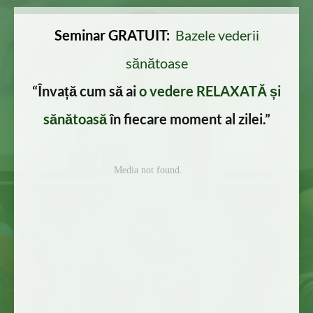
Seminar GRATUIT:
Bazele vederii
sănătoase
“Învață cum să ai
o vedere RELAXATĂ și
sănătoasă
în fiecare moment al zilei.
”