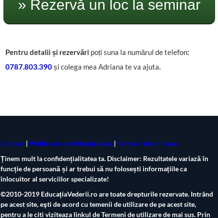
» Rezervă un loc la seminar
Pentru detalii și rezervări
poți suna la numărul de telefon
:
0787 .803.39 0
și colega mea Adriana te va ajuta
.
Contact
|
Politica de confidențialitate
|
Termeni de utiliza r e
Ținem mult la confidențialitatea ta. Disclaimer: Rezultatele variază în
funcție de persoană și ar trebui să nu folosești informațiile ca
înlocuitor al serviciilor specializate!
©2010-2019 EducațiaVederii.ro are toate drepturile rezervate. Intrând
pe acest site, eşti de acord cu temenii de utilizare de pe acest site,
pentru a le citi viziteaza linkul de Termeni de utilizare de mai sus. Prin