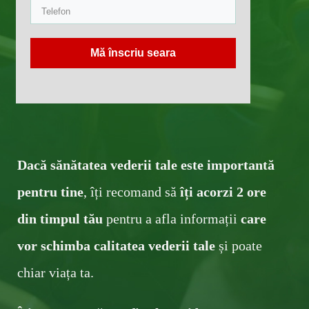
Mă înscriu seara
Dacă sănătatea vederii tale este importantă
pentru tine
, îți recomand să
îți acorzi ​2 ore
din timpul tău
pentru a afla informații
c
are
v
or schimba calitatea vederii tale
și poate
chiar viața ta .