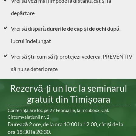
Vrei să vezi mai limpede la distanță cât și la
depărtare
Vrei să dispară
durerile de cap și de ochi
după
lucrul îndelungat
Vrei să știi cum să îți protejezi vederea, PREVENTIV
să nu se deterioreze
Rezervă-ți un loc la seminarul
gratuit
din ​Timișoara
Conferința are loc pe ​​27 Februarie, la ​Incuboxx​, ​Cal.
Circumvalațiunii nr. 2​
Durează 2 ore, de la ora 10:00 la 12:00, cât și de la
ora 18:30 la 20:30
.