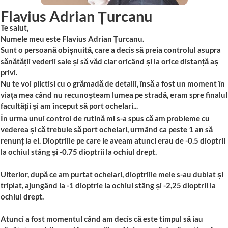
Flavius Adrian Țurcanu
Te salut,
Numele meu este Flavius Adrian Țurcanu.
Sunt o persoană obișnuită, care a decis să preia controlul asupra
sănătății vederii sale și să văd clar oricând și la orice distanță aș
privi.
Nu te voi plictisi cu o grămadă de detalii, însă a fost un moment în
viața mea când nu recunoșteam lumea pe stradă, eram spre finalul
facultății și am început să port ochelari...
În urma unui control de rutină mi s-a spus că am probleme cu
vederea și că trebuie să port ochelari, urmând ca peste 1 an să
renunț la ei. Dioptriile pe care le aveam atunci erau de -0.5 dioptrii
la ochiul stâng și -0.75 dioptrii la ochiul drept.
Ulterior, după ce am purtat ochelari, dioptriile mele s-au dublat și
triplat, ajungând la -1 dioptrie la ochiul stâng și -2,25 dioptrii la
ochiul drept.
Atunci a fost momentul când am decis că este timpul să iau