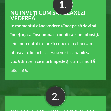
1.
NU ÎNVEȚI CUM SĂ RELAXEZI
VEDEREA
În momentul când vederea începe să devină
încețoșată, înseamnă că ochii tăi sunt obosiți.
Din momentul în care începem să eliberăm
oboseala din ochi, aceștia vor fi capabili să
vadă din ce în ce mai limpede și cu mai multă
ușurință​.
2.