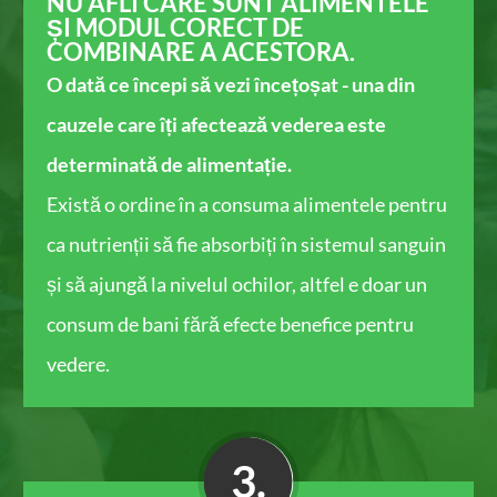
NU AFLI CARE SUNT ALIMENTELE
ȘI MODUL CORECT DE
COMBINARE ​A ACESTORA.
O dată ce începi să vezi încețoșat - una din
cauzele care îți afectează vederea este
determinată de alimentație.
Există o ordine ​în a consuma alimentele pentru
ca nutrienții să fie absorbiți în sistemul sanguin
și să ajungă la nivelul ochilor, altfel e doar un
consum de bani fără efecte benefice pentru
vedere.
3.