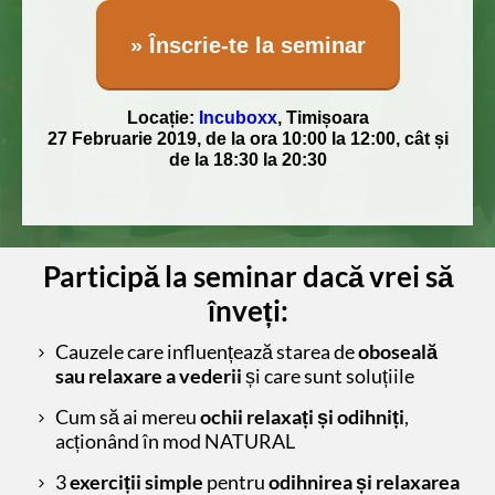
» Înscrie-te la seminar
Locație:
​Incuboxx
, ​Timișoara
​27 Februarie 2019, de la ora 10:00 la 12:00, cât și
de la 18:30 la 20:30
Participă la seminar dacă vrei să
înveți:
Cauzele care influențează starea de
oboseală
sau relaxare a vederii
și care sunt soluțiile
Cum să ai mereu
ochii relaxați și odihniți
,
acționând în mod NATURAL
3
exerciții simple
pentru
odihnirea și relaxarea