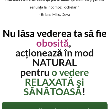
renunța la incomozii ochelari.”
- Briana Miru, Deva
Nu lăsa vederea ta să fie
obosită
,
acționează în mod
NATURAL
pentru
o vedere
RELAXATĂ și
SĂNĂTOASĂ
!