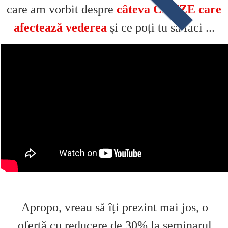
care am vorbit despre
câteva CAUZE care
afectează vederea
și ce poți tu să faci ...
Apropo, vreau să îți prezint mai jos, o
ofertă cu reducere de 30% la seminarul