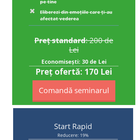
pe tine
Eliberezi din emoțiile care ți-au
afectat vederea
Preț standard
: 200 de
Lei
Economisești: 30 de Lei
Preț ofertă:
170 Lei
Comandă seminarul
Start Rapid
Reducere: 19%