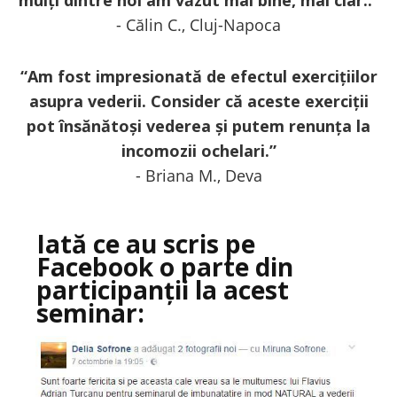
mulți dintre noi am văzut mai bine, mai clar..
"
- Călin C., Cluj-Napoca
“Am fost impresionată de efectul exercițiilor
asupra vederii. Consider că aceste exerciții
pot însănătoși vederea și putem renunța la
incomozii ochelari.”
- Briana M., Deva
Iată ce au scris pe
Facebook o parte din
participanții la acest
seminar: