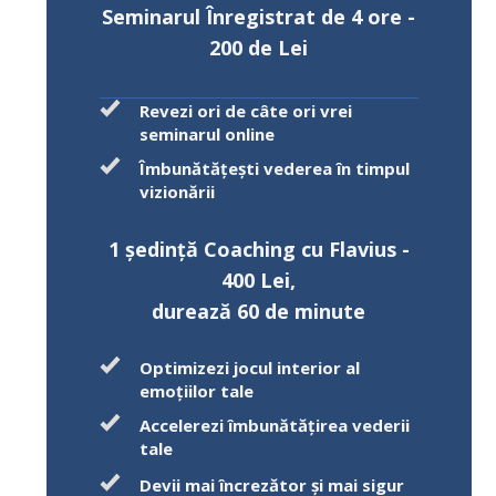
Seminarul Înregistrat de 4 ore -
200 de Lei
Revezi ori de câte ori vrei
seminarul online
Îmbunătățești vederea în timpul
vizionării
1 ședință Coaching cu Flavius -
400 Lei,
durează 60 de minute
Optimizezi jocul
interior
al
emoțiilor tale
Accelerezi îmbunătățirea vederii
tale
Devii mai
încrezător
și mai sigur