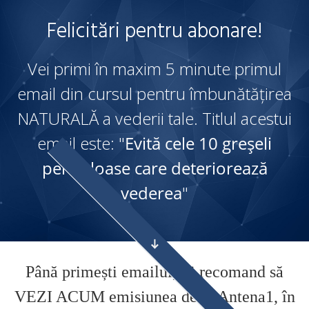
Felicitări pentru abonare!
Vei primi în maxim 5 minute primul
email din cursul pentru îmbunătățirea
NATURALĂ a vederii tale. Titlul acestui
email este: "
Evită cele 10 greșeli
periculoase care deteriorează
vederea
"
Până primești emailul, îți recomand să
VEZI ACUM emisiunea de la Antena1, în