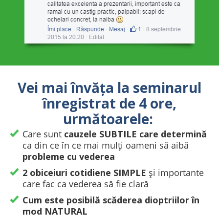
Vei mai învăța la seminarul
înregistrat de 4 ore,
următoarele:
Care sunt
cauzele SUBTILE care determină
ca din ce în ce mai mulți oameni să aibă
probleme cu vederea
2 obiceiuri cotidiene SIMPLE
și importante
care fac ca vederea să fie clară
C
um este
posibilă scă
derea dioptriilor în
mod NATURAL