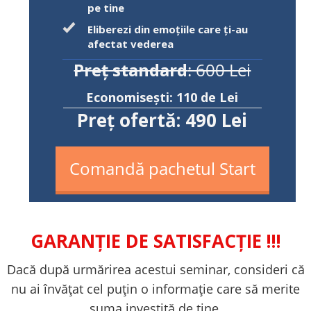
pe tine
Eliberezi din emoțiile care ți-
au
afectat vederea
Preț standard
: 600 Lei
Economisești: 110 de Lei
Preț ofertă: 490 Lei
Comandă pachetul Start
GARANȚIE DE SATISFACȚIE !!!
Dacă după urmărirea acestui seminar, consideri că
nu ai învățat cel puțin o informație care să merite
suma investită de tine,