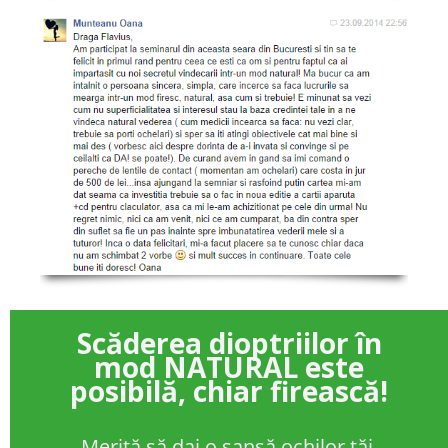
Scăderea dioptriilor în
mod NATURAL este
posibilă, chiar firească!
Merită să dai o șansă ochilor tăi,