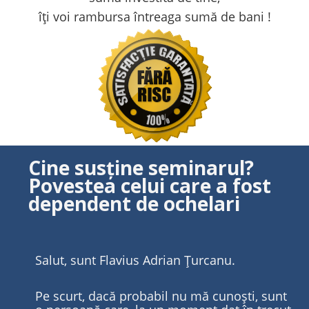
îți voi rambursa întreaga sumă de bani !
Cine susține seminarul?
Povestea celui care a fost
dependent de ochelari
Salut, sunt Flavius Adrian Țurcanu.
Pe scurt, dacă probabil nu mă cunoști, sunt