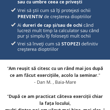
sau cu umbre ceea ce privești
Vrei să știi cum să îți protejezi ochii
PREVENTIV
de creșterea dioptriilor
Ai
dureri de cap și/sau de ochi
când
lucrezi mult timp la calculator sau când
pur și simplu îți folosești mult ochii
Vrei să înveți cum să
STOPEZI
definitiv
creșterea dioptriilor
“
Am reușit să citesc cu un rând mai jos după
ce am făcut exercițiile, acolo la seminar
."
- Dan M. , Baia-Mare
“
După ce am practicat câteva exerciții chiar
la fața locului,