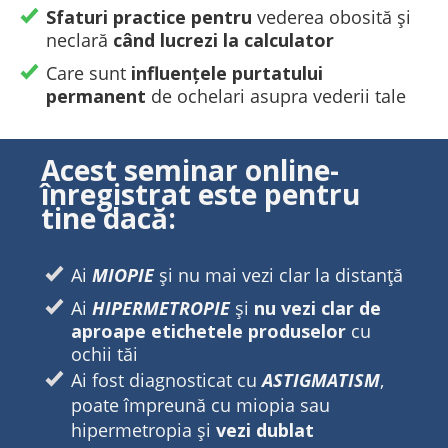
Sfaturi practice
pentru
vederea obosită și
neclară
când lucrezi la calculator
Care sunt
influențele purtatului
permanent
de ochelari asupra vederii tale
Acest seminar online-
înregistrat este pentru
tine dacă:
Ai
MIOPIE
și nu mai vezi clar la distanță
Ai
HIPERMETROPIE
și
nu vezi clar de
aproape etichetele produselor
cu
ochii tăi
Ai fost diagnosticat cu
ASTIGMATISM
,
poate împreună cu miopia sau
hipermetropia și
vezi dublat