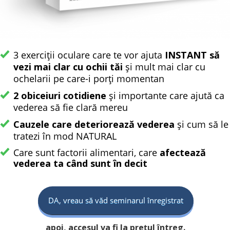
3 exerciții oculare care te vor ajuta
INSTANT să
vezi mai clar cu ochii tăi
și mult mai clar cu
ochelarii pe care-i porți momentan
2 obiceiuri cotidiene
și importante care ajută ca
vederea să fie clară mereu
Cauzele care
deteriorează
vederea
și cum să le
tratezi în mod NATURAL
Care sunt factorii alimentari, care
afectează
vederea ta când sunt în deficit
DA, vreau să văd seminarul înregistrat
apoi, accesul va fi la prețul întreg.