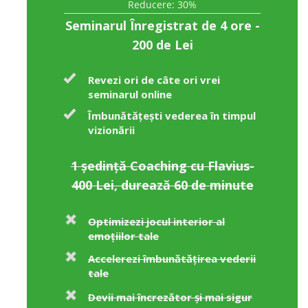
Reducere: 30%
Seminarul Înregistrat de 4 ore -
200 de Lei
Revezi ori de câte ori vrei
seminarul online
Îmbunătățești vederea în timpul
vizionării
1 ședință Coaching cu Flavius-
400 Lei, durează 60 de minute
Optimizezi jocul interior al
emoțiilor tale
Accelerezi îmbunătățirea vederii
tale
Devii mai încrezător și mai sigur