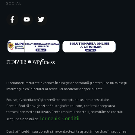
SOCIAL
Disclaimer: Rezultatele variază în funcție de persoană și ar trebui să nu folosești
informațiile ca înlocuitor al serviciilor medicale de specializate!
EducațiaVederii.com își rezervă toate drepturile asupra acestui site.
Continuând să navighezi pe EducațiaVederii.com, confirmi acceptarea
termenilor noștri de utilizare. Pentru mai multe detalii, te invităm să consulți
Termeni si Conditii
secțiunea noastră de
.
Dacă ai întrebări sau dorești să ne contactezi, te așteptăm cu drag în secțiunea