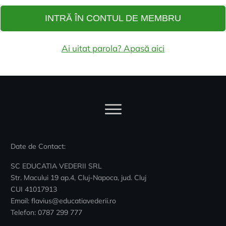
INTRĂ ÎN CONTUL DE MEMBRU
Ai uitat parola? Apasă aici
Date de Contact:
SC EDUCATIA VEDERII SRL
Str. Macului 19 ap.4, Cluj-Napoca, jud. Cluj
CUI 41017913
Email:
flavius@educatiavederii.ro
Telefon: 0787 299 777