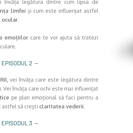
 învăța legătura dintre cum lipsa de
nța limfei
și cum este influențat astfel
 ocular
.
 a emoțiilor
care te vor ajuta să tratezi
oculare.
 EPISODUL 2
II,
vei învăța care este legătura dintre
. Vei învăța care ochi este mai influențat
tice
pe plan emoțional să faci pentru a
i astfel să crești
claritatea vederii
.
 EPISODUL 3