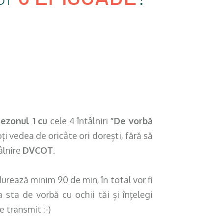
sezonul 1 cu
cele 4 întâlniri
”De vorbă
oți vedea de oricâte ori dorești, fără să
âlnire
DVCOT
.
durează minim 90 de min, în total vor fi
 sta de vorbă cu ochii tăi și înțelegi
e transmit :-)