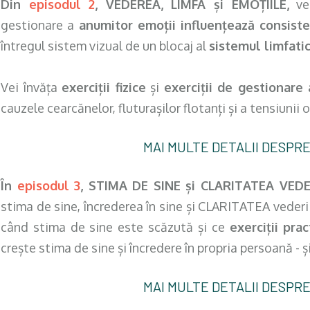
Din
episodul 2
, VEDEREA, LIMFA și EMOȚIILE,
vei
gestionare a
anumitor emoții influențează consiste
întregul sistem vizual de un blocaj al
sistemul limfatic
Vei învăța
exerciții fizice
și
exerciții de gestionare
cauzele cearcănelor, fluturașilor flotanți și a tensiunii 
MAI MULTE DETALII DESPRE
În
episodul 3
, STIMA DE SINE și CLARITATEA VEDER
stima de sine, încrederea în sine și CLARITATEA vederii
când stima de sine este scăzută și ce
exerciții prac
crește stima de sine și încredere în propria persoană - ș
MAI MULTE DETALII DESPRE