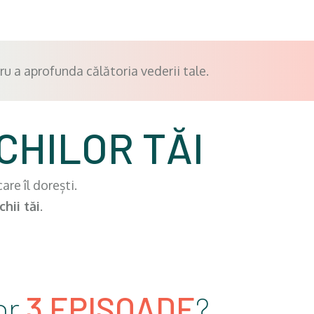
tru a aprofunda călătoria vederii tale.
CHILOR TĂI
care îl dorești.
hii tăi
.
or
3 EPISOADE
?