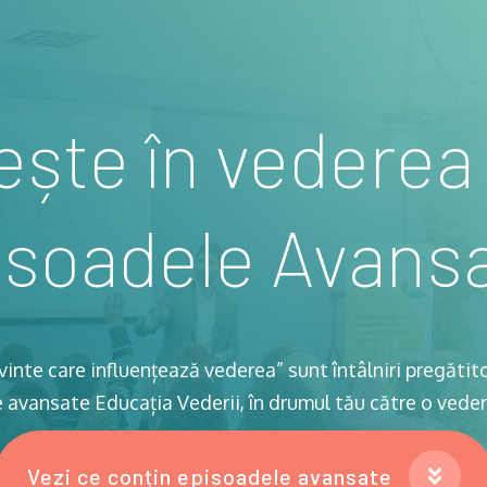
ește în vederea 
soadele Avansa
vinte care influențează vederea” sunt întâlniri pregătit
avansate Educația Vederii, în drumul tău către o vedere
Vezi ce conțin episoadele avansate