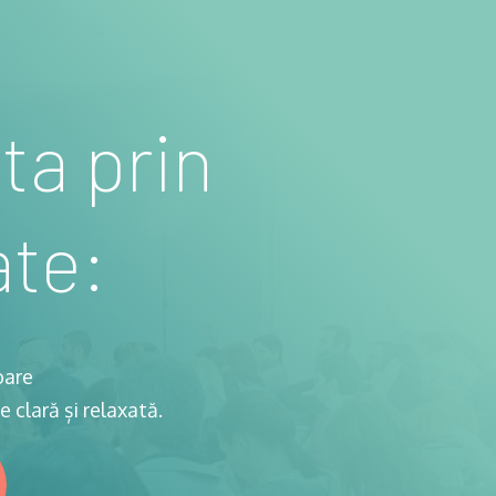
ta prin
te:
oare
 clară și relaxată.