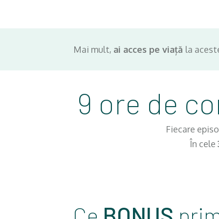
Mai mult,
ai acces pe viață
la acest
9 ore de c
Fiecare epi
În cele
Ce
BONUS
prim