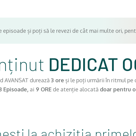
e episoade și poți să le revezi de cât mai multe ori, pen
onținut
DEDICAT O
sod AVANSAT durează
3 ore
și le poți urmării în ritmul pe 
3 Episoade,
ai
9 ORE
de atenție alocată
doar pentru oc
ești la achiziția
primel