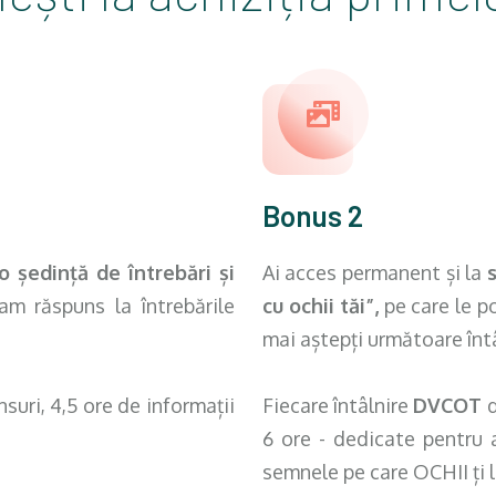
Bonus 2
o ședință de întrebări și
Ai acces permanent și la
am răspuns la întrebările
cu ochii tăi”,
pe care
le p
mai aștepți următoare înt
suri, 4,5 ore de informații
Fiecare întâlnire
DVCOT
6 ore - dedicate pentru a
semnele pe care OCHII ți l