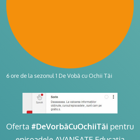
6 ore de la sezonul 1 De Vobă cu Ochii Tăi
Oferta
#DeVorbăCuOchiiTăi
pentru
episoadele AVANSATE Educația