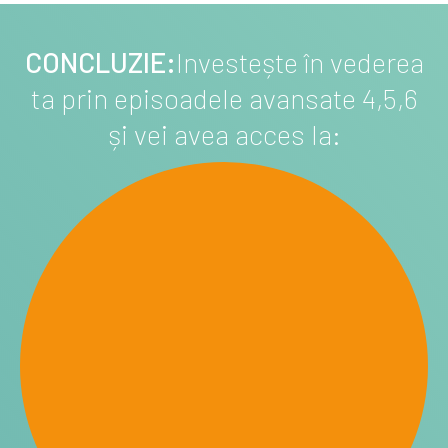
CONCLUZIE:
Investește în vederea
ta prin episoadele avansate 4,5,6
și vei avea acces la: