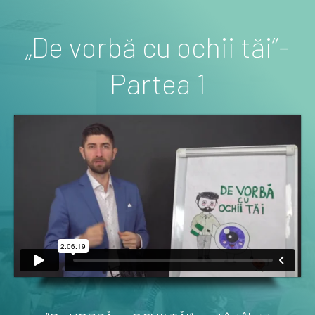
„De vorbă cu ochii tăi”-
Partea 1