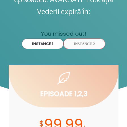
Vederii expiră în:
You missed out!
INSTANCE 1
INSTANCE 2
EPISOADE 1,2,3
99.99
$