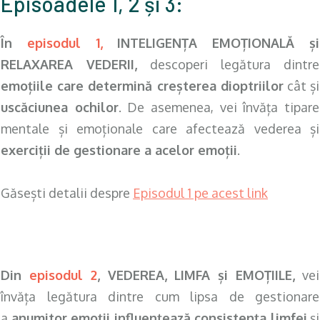
Episoadele 1, 2
și
3:
În
episodul 1,
INTELIGENȚA EMOȚIONALĂ și
RELAXAREA VEDERII,
descoperi legătura dintre
emoțiile care determină creșterea dioptriilor
cât și
uscăciunea ochilor
. De asemenea, vei învăța tipare
mentale și emoționale care afectează vederea și
exerciții de gestionare a acelor emoții
.
Găsești detalii despre
Episodul 1 pe acest link
.
Din
episodul 2
, VEDEREA, LIMFA și EMOȚIILE,
vei
învăța legătura dintre cum lipsa de gestionare
a
anumitor emoții influențează consistența limfei
și