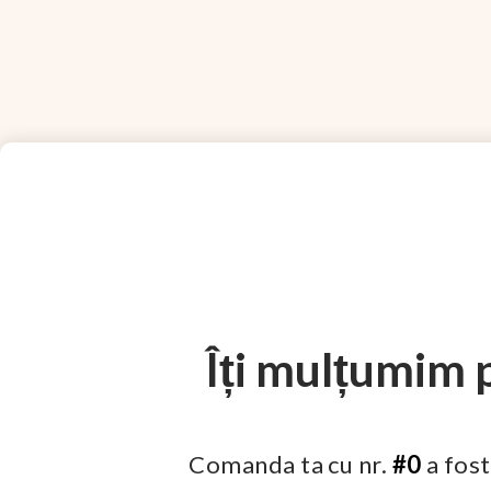
Îți mulțumim
Comanda ta cu nr.
#0
a fost