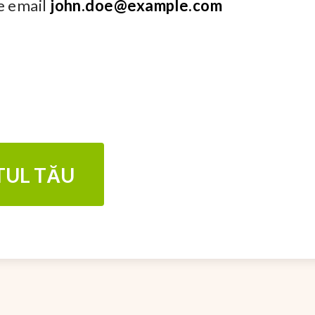
de email
john.doe@example.com
TUL TĂU