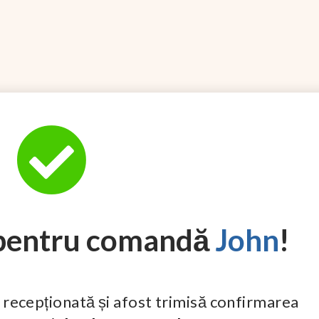
 pentru comandă
John
!
 recepționată și afost trimisă confirmarea