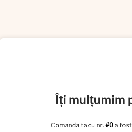
Îți mulțumim
Comanda ta cu nr.
#0
a fost