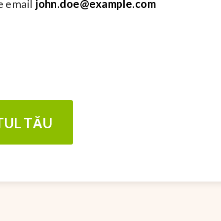
de email
john.doe@example.com
TUL TĂU