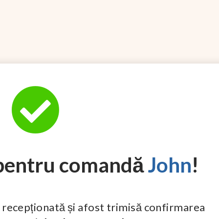
 pentru comandă
John
!
 recepționată și afost trimisă confirmarea