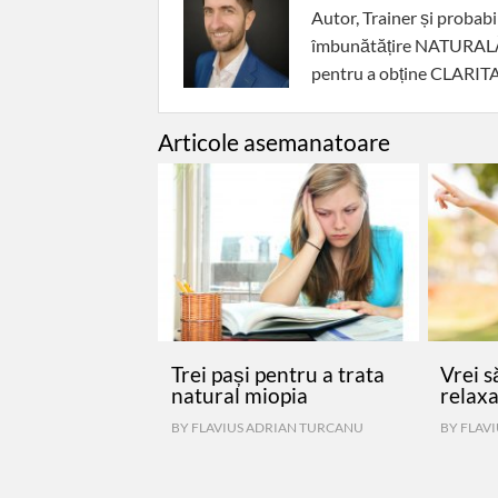
Autor, Trainer și probab
îmbunătățire NATURALĂ a 
pentru a obține CLARITAT
Articole asemanatoare
Trei pași pentru a trata
Vrei s
natural miopia
relax
BY
FLAVIUS ADRIAN TURCANU
BY
FLAV