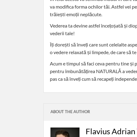
va modifica forma ochilor tăi. Astfel vei 
trăiești emoții neplăcute.
Vederea ta devine astfel încețoșată și diop
vederii tale!
Îți dorești să înveți care sunt celelalte asp
o vedere relaxată și limpede, de care să te
Acum e timpul să faci ceva pentru tine și p
pentru îmbunătățirea NATURALĂ a vederii, 
pas ca să înveți cum să recapeți independen
ABOUT THE AUTHOR
Flavius Adrian