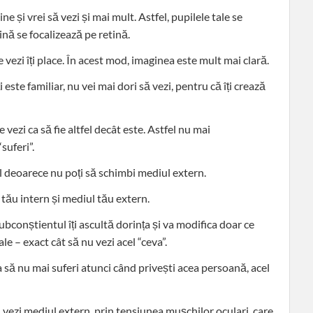
ine și vrei să vezi și mai mult. Astfel, pupilele tale se
ină se focalizează pe retină.
e vezi îți place. În acest mod, imaginea este mult mai clară.
i este familiar, nu vei mai dori să vezi, pentru că îți crează
 vezi ca să fie altfel decât este. Astfel nu mai
suferi”.
il deoarece nu poți să schimbi mediul extern.
 tău intern și mediul tău extern.
bconștientul îți ascultă dorința și va modifica doar ce
le – exact cât să nu vezi acel “ceva”.
a să nu mai suferi atunci când privești acea persoană, acel
 vezi mediul extern, prin tensiunea mușchilor oculari, care