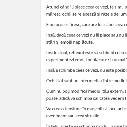
Atunci când îți place ceea ce vezi, te simți b
măresc, ochii se relaxează și razele de lum
E un proces firesc, care are loc când ceea c
Însă, dacă ceea ce vezi nu îți place sau nu îț
stări și emoții neplăcute.
Instinctual, reflexul este să schimbi ceea ce
experimentezi emoții neplăcute și nu mai “
Însă a schimba ceea ce vezi, nu este posib
Ochii tăi sunt un intermediar între mediul
Cum nu poți modifica mediul tău extern, su
poate, adică va schimba calitatea vederii ta
Va crea o tensiune în mușchii tăi oculari c
eveniment sau acea situație.
În felul acesta va schimba modul în care tu