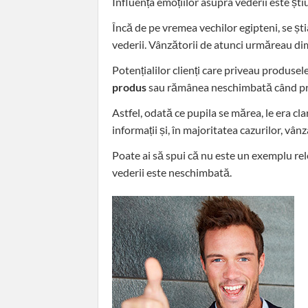
Influența emoțiilor asupra vederii este știu
Încă de pe vremea vechilor egipteni, se șt
vederii. Vânzătorii de atunci urmăreau di
Potențialilor clienți care priveau produsele
produs
sau rămânea neschimbată când pro
Astfel, odată ce pupila se mărea, le era cl
informații și, în majoritatea cazurilor, vânz
Poate ai să spui că nu este un exemplu rel
vederii este neschimbată.