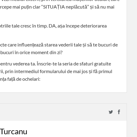
percepe mai puțin clar “SITUAȚIA neplăcută” și să nu mai
triile tale cresc în timp. DA, așa începe deteriorarea
ecte care influențează starea vederii tale și să te bucuri de
 bucuri în orice moment din zi?
entru vederea ta. Înscrie-te la seria de sfaturi gratuite
prin intermediul formularului de mai jos și fă primul
ța față de ochelari:
 Turcanu