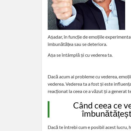
Așadar, în funcție de emoțiile experimentat
îmbunătățea sau se deteriora.
Așa se întâmplă și cu vederea ta.
Dacă acum ai probleme cu vederea, emoțiile
vederea. Vederea ta a fost și este influen
reacționat la ceea ce a văzut și a generat t
Când ceea ce vez
îmbunătățește
Dacă te întrebi cum e posibil acest lucru, ha