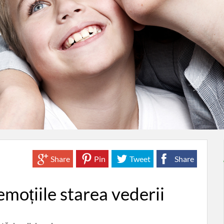
Share
Pin
Tweet
Share
moțiile starea vederii