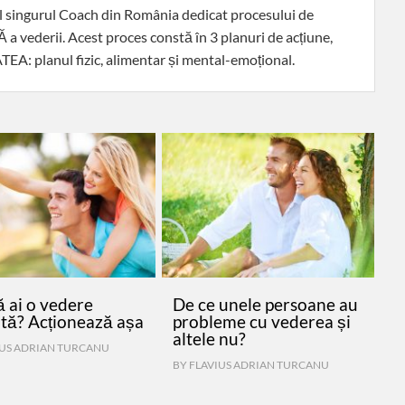
il singurul Coach din România dedicat procesului de
vederii. Acest proces constă în 3 planuri de acțiune,
EA: planul fizic, alimentar și mental-emoțional.
ă ai o vedere
De ce unele persoane au
ată? Acționează așa
probleme cu vederea și
altele nu?
IUS ADRIAN TURCANU
BY
FLAVIUS ADRIAN TURCANU