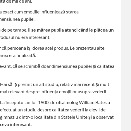
tă de mii de ani.
ia exact cum emoțiile influențează starea
mensiunea pupilei.
 de pe tarabe, li
se mărea pupila atunci când le plăcea un
dusul nu era interesant.
ar că persoana își dorea acel produs. Le prezentau alte
area era finalizată.
evant, că se schimbă doar dimensiunea pupilei și calitatea
Hai să îți prezint un alt studiu, relativ mai recent și mult
mai relevant despre influența emoțiilor asupra vederii.
La începutul anilor 1900, dr. oftalmolog William Bates a
efectuat un studiu despre calitatea vederii la elevii de
gimnaziu dintr-o localitate din Statele Unite și a observat
ceva interesant.