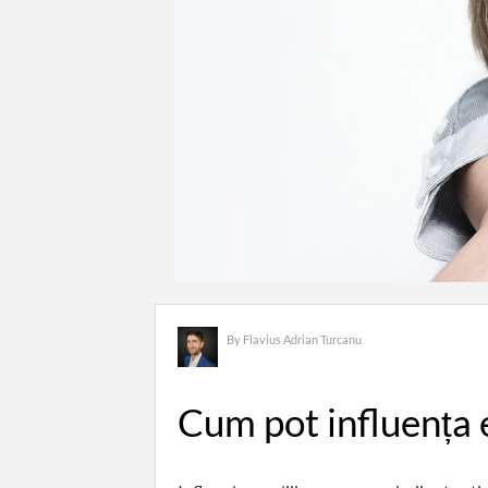
By
Flavius Adrian Turcanu
Cum pot influența e