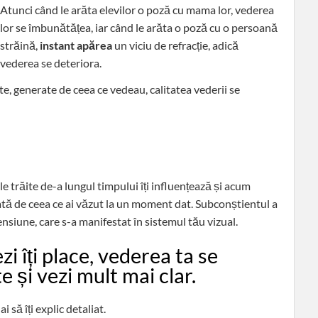
Atunci când le arăta elevilor o poză cu mama lor, vederea
lor se îmbunătățea, iar când le arăta o poză cu o persoană
străină,
instant
apărea
un viciu de refracție, adică
vederea se deteriora.
e, generate de ceea ce vedeau, calitatea vederii se
 trăite de-a lungul timpului îți influențează și acum
țată de ceea ce ai văzut la un moment dat. Subconștientul a
ensiune, care s-a manifestat în sistemul tău vizual.
i îți place, vederea ta se
 și vezi mult mai clar.
i să îți explic detaliat.