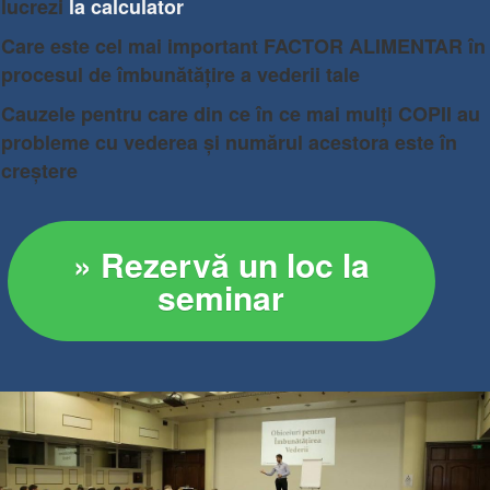
lucrezi
la calculator
Care este cel mai important FACTOR ALIMENTAR în
procesul de îmbunătățire a vederii tale
Cauzele pentru care din ce în ce mai mulți COPII au
probleme cu vederea și numărul acestora este în
creștere
» Rezervă un loc la
seminar