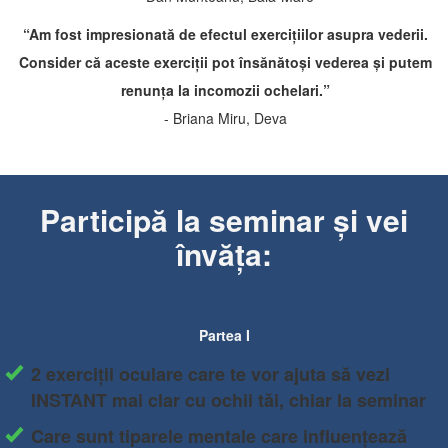
“Am fost impresionată de efectul exercițiilor asupra vederii.
Consider că aceste exerciții pot însănătoși vederea și putem
renunța la incomozii ochelari.”
- Briana Miru, Deva
Participă la seminar și vei
învăța:
Partea I
​2 exerciții oculare care te vor ajuta să vezi
INSTANT
mai clar cu ochii tăi, chiar la seminar
Care sunt tiparele mentale care influențează