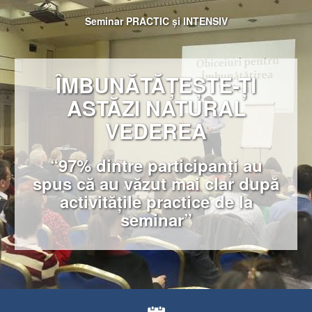
Seminar PRACTIC și INTENSIV
ÎMBUNĂTĂȚEȘTE
-ȚI
ASTĂZI NATURAL
VEDEREA
“97% dintre participanți au
spus că
au văzut mai clar
după
activitățile practice de la
seminar”