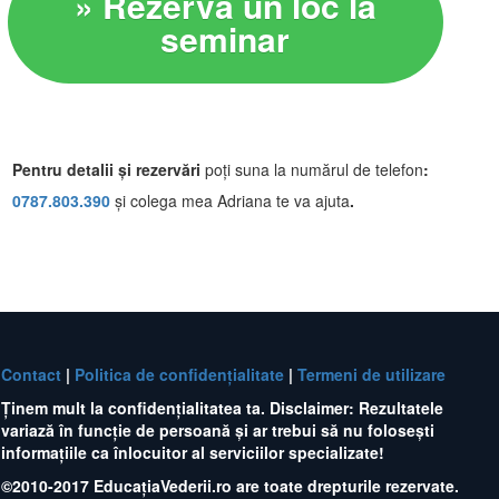
» Rezervă un loc la
seminar
Pentru detalii și rezervări
poți suna la numărul de telefon
:
0787 .803.39 0
și colega mea Adriana te va ajuta
.
Contact
|
Politica de confidențialitate
|
Termeni de utiliza r e
Ținem mult la confidențialitatea ta. Disclaimer: Rezultatele
variază în funcție de persoană și ar trebui să nu folosești
informațiile ca înlocuitor al serviciilor specializate!
©2010-2017 EducațiaVederii.ro are toate drepturile rezervate.