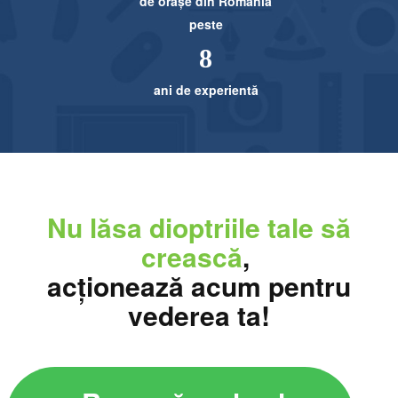
de orașe din România
peste
8
ani de experientă
Nu lăsa dioptriile
tale să
crească
,
acționează acum
pentru
vederea ta!