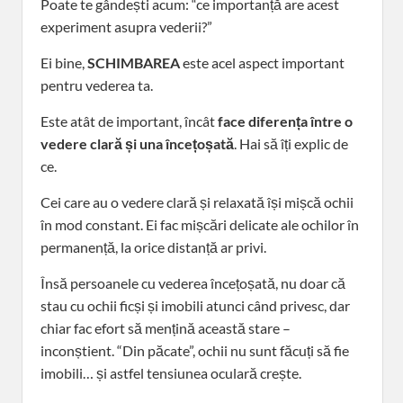
Poate te gândești acum: “ce importanță are acest
experiment asupra vederii?”
Ei bine,
SCHIMBAREA
este acel aspect important
pentru vederea ta.
Este atât de important, încât
face diferența între o
vedere clară și una încețoșată
. Hai să îți explic de
ce.
Cei care au o vedere clară și relaxată își mișcă ochii
în mod constant. Ei fac mișcări delicate ale ochilor în
permanență, la orice distanță ar privi.
Însă persoanele cu vederea încețoșată, nu doar că
stau cu ochii ficși și imobili atunci când privesc, dar
chiar fac efort să mențină această stare –
inconștient. “Din păcate”, ochii nu sunt făcuți să fie
imobili… și astfel tensiunea oculară crește.