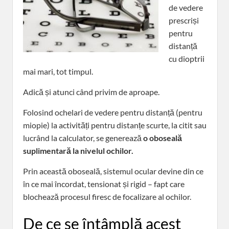
de vedere
prescriși
pentru
distanță
cu dioptrii
mai mari, tot timpul.
Adică și atunci când privim de aproape.
Folosind ochelari de vedere pentru distanță (pentru
miopie) la activități pentru distanțe scurte, la citit sau
lucrând la calculator, se generează
o oboseală
suplimentară la nivelul ochilor.
Prin această oboseală, sistemul ocular devine din ce
în ce mai încordat, tensionat și rigid – fapt care
blochează procesul firesc de focalizare al ochilor.
De ce se întâmplă acest