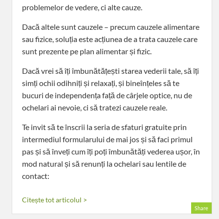
problemelor de vedere, ci alte cauze.
Dacă altele sunt cauzele – precum cauzele alimentare
sau fizice, soluția este acțiunea de a trata cauzele care
sunt prezente pe plan alimentar și fizic.
Dacă vrei să îți îmbunătățești starea vederii tale, să îți
simți ochii odihniți și relaxați, și bineînțeles să te
bucuri de independența față de cârjele optice, nu de
ochelari ai nevoie, ci să tratezi cauzele reale.
Te invit să te înscrii la seria de sfaturi gratuite prin
intermediul formularului de mai jos și să faci primul
pas și să înveți cum îți poți îmbunătăți vederea ușor, în
mod natural și să renunți la ochelari sau lentile de
contact:
Citește tot articolul >
Share