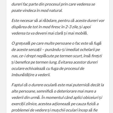
dureri fac parte din procesul prin care vederea se
poate vindeca în mod natural.
Este necesar să ai răbdare, pentru că aceste dureri vor
dispărea de tot în mod firesc în 2-3 zile, și apoi
vederea ta va deveni mai clară și mai mobilă.
O greșeală pe care multe persoane o fac este să fugă
de aceste senzații – punându-și imediat ochelarii pe
nas, ce-i drept neplăcute pe termen scurt, însă firești
și benefice pe termen lung. Evitarea acestor dureri
oculare echivalează cu fuga de procesul de
îmbunătățire a vederii.
Faptul că o durere oculară este mai puternică decât la
alte persoane, semnifică o deteriorare mai mare a
vederii din urmă. În momentul când aplici obiceiuri și
exerciții zilnice, acestea acționează pe cauza fizică a
problemei de vedere și mușchii oculari încep să fie