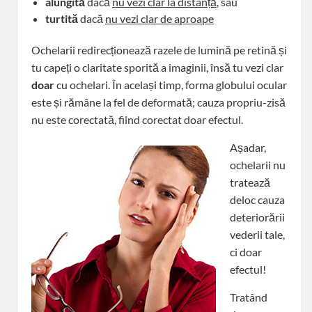
alungită
dacă
nu vezi clar la distanță
, sau
turtită
dacă
nu vezi clar de aproape
Ochelarii redirecționează razele de lumină pe retină și
tu capeți o claritate sporită a imaginii, însă tu vezi clar
doar
cu ochelari. În același timp, forma globului ocular
este și rămâne la fel de deformată; cauza propriu-zisă
nu este corectată, fiind corectat doar efectul.
Așadar,
ochelarii nu
tratează
deloc cauza
deteriorării
vederii tale,
ci doar
efectul!
Tratând