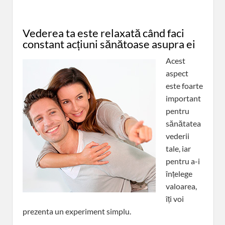
Vederea ta este relaxată când faci
constant acțiuni sănătoase asupra ei
Acest
aspect
este foarte
important
pentru
sănătatea
vederii
tale, iar
pentru a-i
înțelege
valoarea,
îți voi
prezenta un experiment simplu.