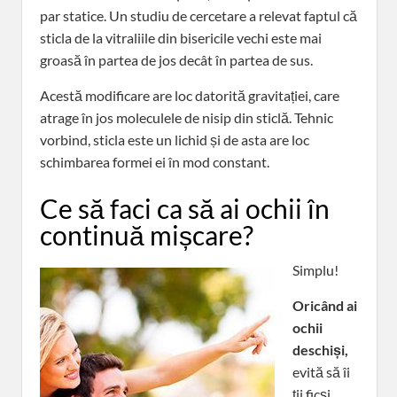
par statice. Un studiu de cercetare a relevat faptul că
sticla de la vitraliile din bisericile vechi este mai
groasă în partea de jos decât în partea de sus.
Acestă modificare are loc datorită gravitației, care
atrage în jos moleculele de nisip din sticlă. Tehnic
vorbind, sticla este un lichid și de asta are loc
schimbarea formei ei în mod constant.
Ce să faci ca să ai ochii în
continuă mișcare?
Simplu!
Oricând ai
ochii
deschiși,
evită să îi
ții ficși,