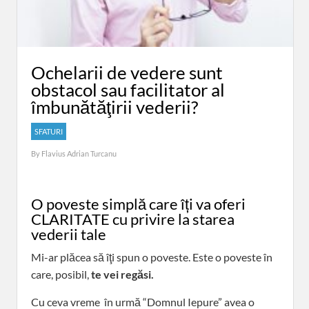
Ochelarii de vedere sunt
obstacol sau facilitator al
îmbunătăţirii vederii?
SFATURI
By
Flavius Adrian Turcanu
O poveste simplă care îți va oferi
CLARITATE cu privire la starea
vederii tale
Mi-ar plăcea să îţi spun o poveste. Este o poveste în
care, posibil,
te vei regăsi.
Cu ceva vreme în urmă “Domnul Iepure” avea o