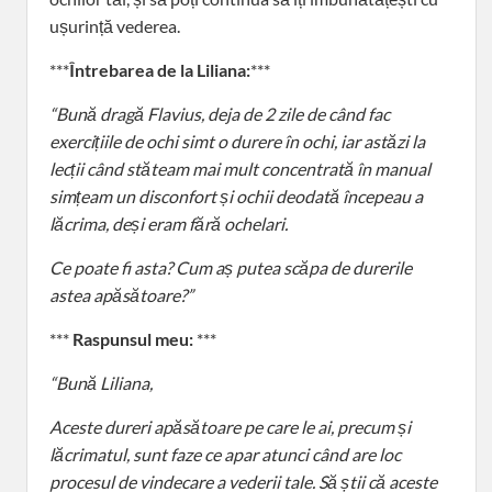
ușurință vederea.
***
Întrebarea de la Liliana:
***
“Bună dragă Flavius, deja de 2 zile de când fac
exercițiile de ochi simt o durere în ochi, iar astăzi la
lecții când stăteam mai mult concentrată în manual
simțeam un disconfort și ochii deodată începeau a
lăcrima, deși eram fără ochelari.
Ce poate fi asta? Cum aș putea scăpa de durerile
astea apăsătoare?”
***
Raspunsul meu:
***
“Bună Liliana,
Aceste dureri apăsătoare pe care le ai, precum și
lăcrimatul, sunt faze ce apar atunci când are loc
procesul de vindecare a vederii tale. Să știi că aceste