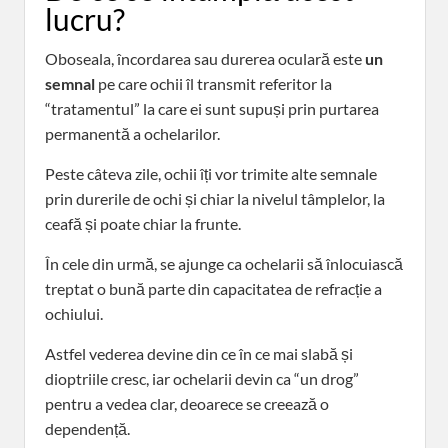
lucru?
Oboseala, încordarea sau durerea oculară este
un
semnal
pe care ochii îl transmit referitor la
“tratamentul” la care ei sunt supuși prin purtarea
permanentă a ochelarilor.
Peste câteva zile, ochii îți vor trimite alte semnale
prin durerile de ochi și chiar la nivelul tâmplelor, la
ceafă și poate chiar la frunte.
În cele din urmă, se ajunge ca ochelarii să înlocuiască
treptat o bună parte din capacitatea de refracție a
ochiului.
Astfel vederea devine din ce în ce mai slabă și
dioptriile cresc, iar ochelarii devin ca “un drog”
pentru a vedea clar, deoarece se creează o
dependență.