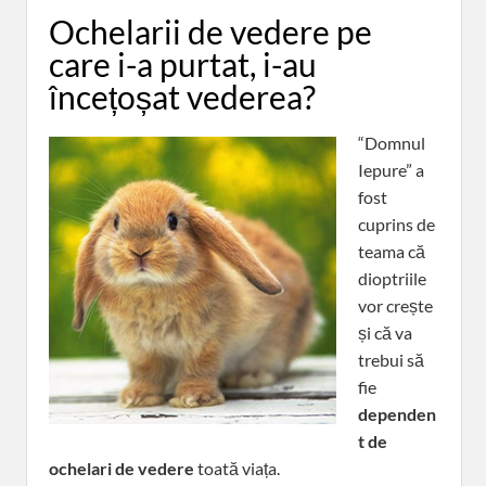
Ochelarii de vedere pe
care i-a purtat, i-au
încețoșat vederea?
“Domnul
Iepure” a
fost
cuprins de
teama că
dioptriile
vor crește
și că va
trebui să
fie
dependen
t de
ochelari de vedere
toată viața.