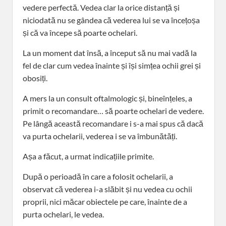
vedere perfectă. Vedea clar la orice distanță și
niciodată nu se gândea că vederea lui se va încețoșa
și că va începe să poarte ochelari.
La un moment dat însă, a început să nu mai vadă la
fel de clar cum vedea înainte și își simțea ochii grei și
obosiți.
A mers la un consult oftalmologic și, bineînțeles, a
primit o recomandare… să poarte ochelari de vedere.
Pe lângă această recomandare i s-a mai spus că dacă
va purta ochelarii, vederea i se va îmbunătăți.
Așa a făcut, a urmat indicațiile primite.
După o perioadă în care a folosit ochelarii, a
observat că vederea i-a slăbit și nu vedea cu ochii
proprii, nici măcar obiectele pe care, înainte de a
purta ochelari, le vedea.