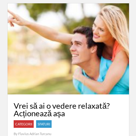
Vrei să ai o vedere relaxată?
Acționează așa
CATEGORII
SFATURI
By
Flavius Adrian Turcanu