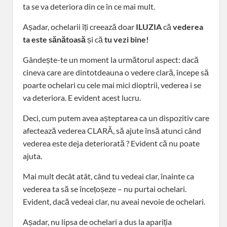
ta se va deteriora din ce în ce mai mult.
Așadar, ochelarii îți creează doar
ILUZIA
că
vederea
ta este sănătoasă
și că
tu vezi bine!
Gândește-te un moment la următorul aspect: dacă
cineva care are dintotdeauna o vedere clară, începe să
poarte ochelari cu cele mai mici dioptrii, vederea i se
va deteriora. E evident acest lucru.
Deci, cum putem avea așteptarea ca un dispozitiv care
afectează vederea CLARĂ, să ajute însă atunci când
vederea este deja deteriorată ? Evident că nu poate
ajuta.
Mai mult decât atât, când tu vedeai clar, înainte ca
vederea ta să se încețoșeze – nu purtai ochelari.
Evident, dacă vedeai clar, nu aveai nevoie de ochelari.
Așadar, nu lipsa de ochelari a dus la apariția