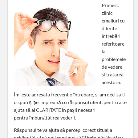
Primesc
zilnic
emailuri cu
diferite
întrebări
referitoare
la
problemele
de vedere
și tratarea
acestora.
Îmi este adresată frecvent o întrebare, și am deci să ți-
o spun și ție, împreună cu răspunsul oferit, pentru a te
ajuta să ai CLARITATE în pașii necesari
pentru îmbunătățirea vederii.
Răspunsul te va ajuta să percepi corect situația
ochilor tăi, și să poți continua să îți îmbunătățești cu