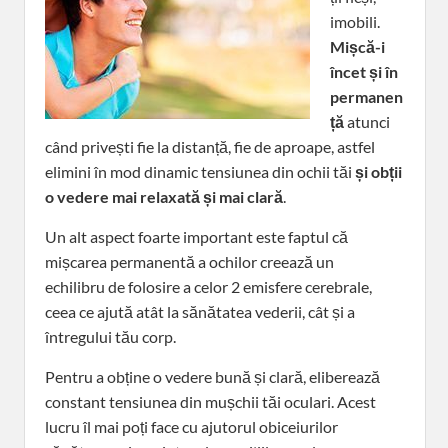
imobili.
Mișcă-i
încet și în
permanen
ță
atunci
când privești fie la distanță, fie de aproape, astfel
elimini în mod dinamic tensiunea din ochii tăi
și
obții
o vedere mai relaxată și mai clară
.
Un alt aspect foarte important este faptul că
mișcarea permanentă a ochilor creează un
echilibru de folosire a celor 2 emisfere cerebrale,
ceea ce ajută atât la sănătatea vederii, cât și a
întregului tău corp.
Pentru a obține o vedere bună și clară, eliberează
constant tensiunea din mușchii tăi oculari. Acest
lucru îl mai poți face cu ajutorul obiceiurilor