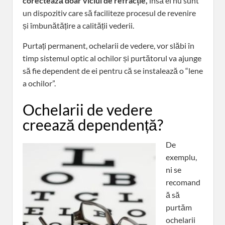
corectează doar viciul de refracție,
însă ei nu sunt
un dispozitiv care să faciliteze procesul de revenire
și îmbunătățire a calității vederii.
Purtați permanent, ochelarii de vedere, vor slăbi în
timp sistemul optic al ochilor și purtătorul va ajunge
să fie dependent de ei pentru că se instalează o “lene
a ochilor”.
Ochelarii de vedere
creează dependență?
De
exemplu,
ni se
recomand
ă să
purtăm
ochelarii