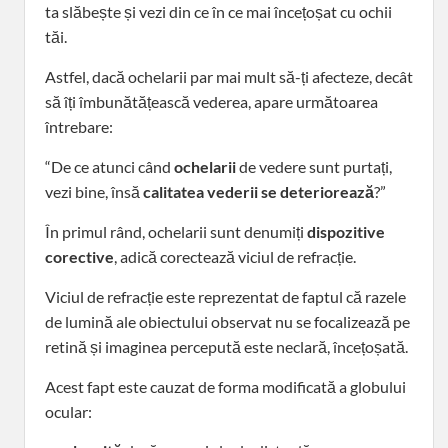
ta slăbește și vezi din ce în ce mai încețoșat cu ochii
tăi.
Astfel, dacă ochelarii par mai mult să-ți afecteze, decât
să îți îmbunătățească vederea, apare următoarea
întrebare:
“De ce atunci când
ochelarii
de vedere sunt purtați,
vezi bine, însă
calitatea
vederii se deteriorează
?”
În primul rând, ochelarii sunt denumiți
dispozitive
corective
, adică corectează viciul de refracție.
Viciul de refracție este reprezentat de faptul că razele
de lumină ale obiectului observat nu se focalizează pe
retină și imaginea percepută este neclară, încețoșată.
Acest fapt este cauzat de forma modificată a globului
ocular: