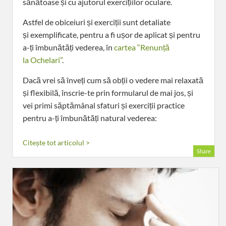
sănătoase și cu ajutorul exercițiilor oculare.
Astfel de obiceiuri și exerciții sunt detaliate
și exemplificate, pentru a fi ușor de aplicat și pentru
a-ți îmbunătăți vederea, în
cartea “Renunță
la Ochelari”
.
Dacă vrei să înveți cum să obții o vedere mai relaxată
și flexibilă, înscrie-te prin formularul de mai jos, și
vei primi săptămânal sfaturi și exerciții practice
pentru a-ți îmbunătăți natural vederea:
Citește tot articolul >
Share