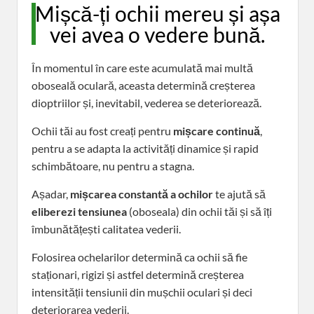
Mișcă-ți ochii mereu și așa
vei avea o vedere bună.
În momentul în care este acumulată mai multă
oboseală oculară, aceasta determină creșterea
dioptriilor și, inevitabil, vederea se deteriorează.
Ochii tăi au fost creați pentru
mișcare continuă
,
pentru a se adapta la activități dinamice și rapid
schimbătoare, nu pentru a stagna.
Așadar,
mișcarea constantă a ochilor
te ajută să
eliberezi tensiunea
(oboseala) din ochii tăi și să îți
îmbunătățești calitatea vederii.
Folosirea ochelarilor determină ca ochii să fie
staționari, rigizi și astfel determină creșterea
intensității tensiunii din mușchii oculari și deci
deteriorarea vederii.