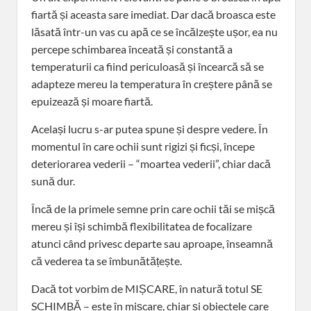
fiartă și aceasta sare imediat. Dar dacă broasca este
lăsată într-un vas cu apă ce se încălzește ușor, ea nu
percepe schimbarea înceată și constantă a
temperaturii ca fiind periculoasă și încearcă să se
adapteze mereu la temperatura în creștere până se
epuizează și moare fiartă.
Același lucru s-ar putea spune și despre vedere. În
momentul în care ochii sunt rigizi și ficși, începe
deteriorarea vederii – “moartea vederii”, chiar dacă
sună dur.
Încă de la primele semne prin care ochii tăi se mișcă
mereu și își schimbă flexibilitatea de focalizare
atunci când privesc departe sau aproape, înseamnă
că vederea ta se îmbunătățește.
Dacă tot vorbim de MIȘCARE, în natură totul SE
SCHIMBĂ – este în mișcare, chiar și obiectele care