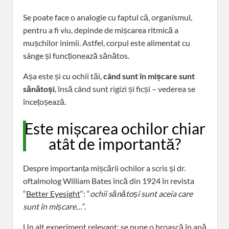
Se poate face o analogie cu faptul că, organismul,
pentru a fi viu, depinde de mișcarea ritmică a
mușchilor inimii. Astfel, corpul este alimentat cu
sânge și funcționează sănătos.
Așa este și cu ochii tăi,
când sunt în mișcare sunt
sănătoși
, însă când sunt rigizi și ficși – vederea se
încețoșează.
Este mișcarea ochilor chiar
atât de importantă?
Despre importanța mișcării ochilor a scris și dr.
oftalmolog William Bates încă din 1924 în revista
“
Better Eyesight
“: “
ochii sănătoși sunt aceia care
sunt în mișcare…
“.
Un alt experiment relevant: se pune o broască în apă