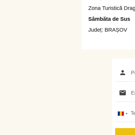
Zona Turistică Dra
Sâmbăta de Sus
J
Udeț:
BRAȘOV