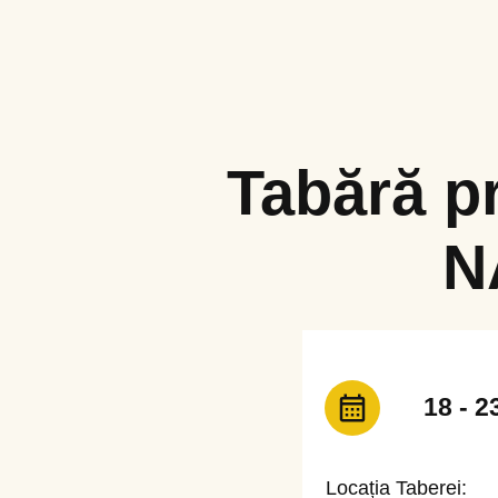
Tabără p
N
18 - 
Locația Taberei: