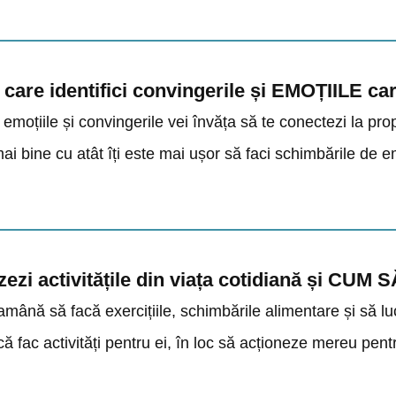
in care identifici convingerile și EMOȚIILE ca
moțiile și convingerile vei învăța să te conectezi la propri
mai bine cu atât îți este mai ușor să faci schimbările de e
tizezi activitățile din viața cotidiană și C
amână să facă exercițiile, schimbările alimentare și să l
că fac activități pentru ei, în loc să acționeze mereu pentr