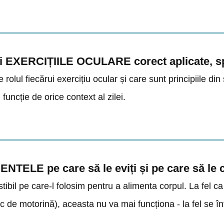
ci EXERCIȚIILE OCULARE corect aplicate, spe
rolul fiecărui exercițiu ocular și care sunt principiile din s
n funcție de orice context al zilei.
MENTELE pe care să le eviți și pe care să le
ibil pe care-l folosim pentru a alimenta corpul. La fel ca
oc de motorină), aceasta nu va mai funcționa - la fel se î