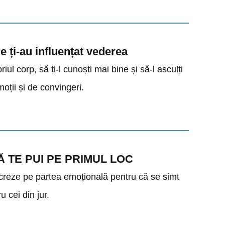
re ți-au influențat vederea
ul corp, să ți-l cunoști mai bine și să-l asculți
moții și de convingeri.
UM SĂ TE PUI PE PRIMUL LOC
ucreze pe partea emoțională pentru că se simt
u cei din jur.