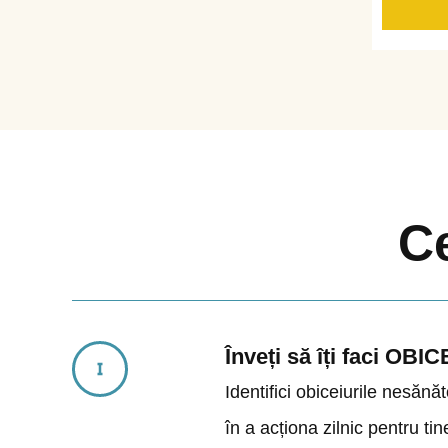
Ce
Înveți să îți faci
Identifici obiceiurile nesăn
în a acționa zilnic pentru tin