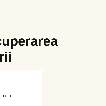
cuperarea
ii
epe în: