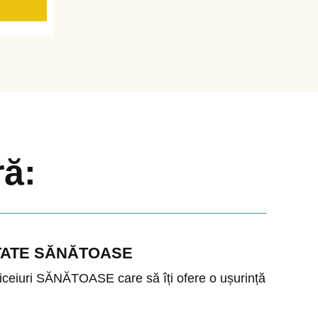
ră:
ULTATE SĂNĂTOASE
obiceiuri SĂNĂTOASE care să îți ofere o ușurință