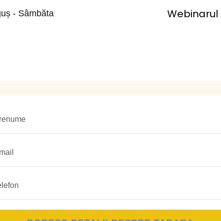
Webinarul a
guș - Sâmbăta