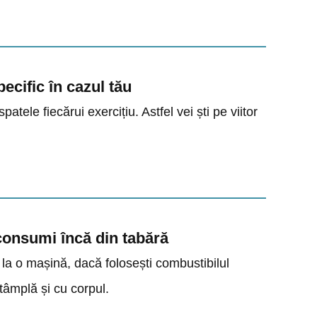
cific în cazul tău
patele fiecărui exercițiu. Astfel vei ști pe viitor
 consumi încă din tabără
 la o mașină, dacă folosești combustibilul
ntâmplă și cu corpul.