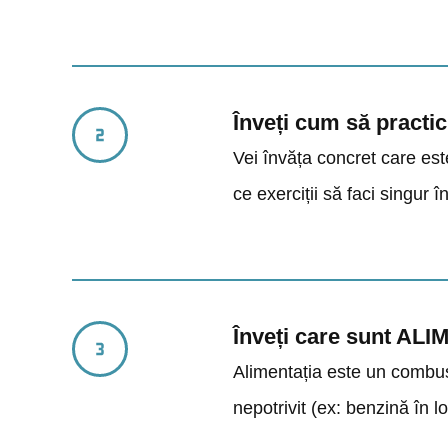
Înveți cum să practi
Vei învăța concret care este 
ce exerciții să faci singur î
Înveți care sunt ALI
Alimentația este un combust
nepotrivit (ex: benzină în l