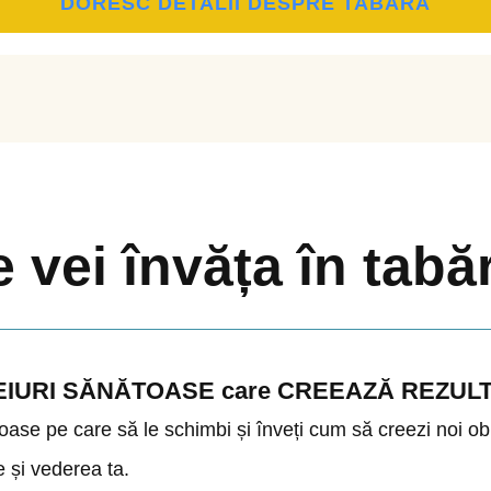
DORESC DETALII DESPRE TABARA
 vei învăța în tabă
 OBICEIURI SĂNĂTOASE care CREEAZĂ REZ
ătoase pe care să le schimbi și înveți cum să creezi noi 
e și vederea ta.