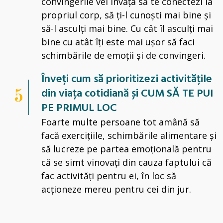
convingerile vei învăța să te conectezi la
propriul corp, să ți-l cunoști mai bine și
să-l asculți mai bine. Cu cât îl asculți mai
bine cu atât îți este mai ușor să faci
schimbările de emoții și de convingeri.
Înveți cum să prioritizezi activitățile
din viața cotidiană și
CUM SĂ TE PUI
5
PE PRIMUL LOC
Foarte multe persoane tot amână să
facă exercițiile, schimbările alimentare și
să lucreze pe partea emoțională pentru
că se simt vinovați din cauza faptului că
fac activități pentru ei, în loc să
acționeze mereu pentru cei din jur.