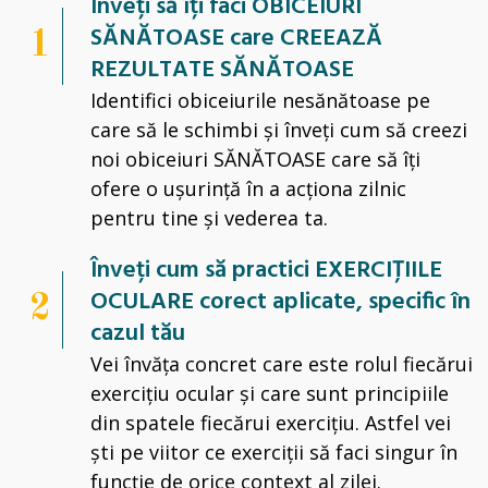
Înveți să îți faci OBICEIURI
SĂNĂTOASE care CREEAZĂ
1
REZULTATE SĂNĂTOASE
Identifici obiceiurile nesănătoase pe
care să le schimbi și înveți cum să creezi
noi obiceiuri SĂNĂTOASE care să îți
ofere o ușurință în a acționa zilnic
pentru tine și vederea ta.
Înveți cum să practici EXERCIȚIILE
OCULARE corect aplicate, specific în
2
cazul tău
Vei învăța concret care este rolul fiecărui
exercițiu ocular și care sunt principiile
din spatele fiecărui exercițiu. Astfel vei
ști pe viitor ce exerciții să faci singur în
funcție de orice context al zilei.