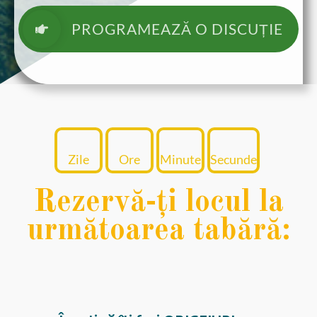
PROGRAMEAZĂ O DISCUȚIE
Zile
Ore
Minute
Secunde
Rezervă-ți locul la
următoarea tabără: