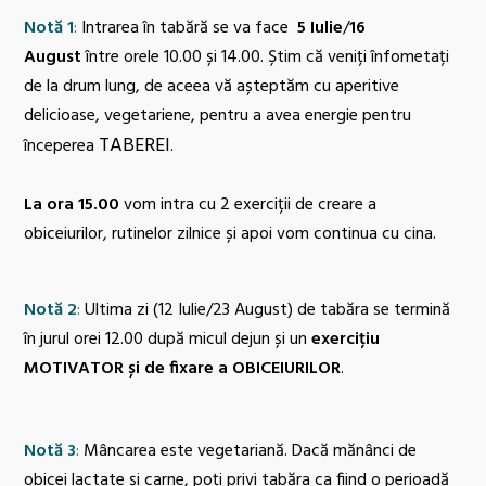
Notă 1
:
Intrarea în tabără se va face
5 Iulie
/
16
August
între
orele 10.00 și 14.00. Știm că veniți înfometați
de la drum lung, de aceea vă așteptăm cu aperitive
delicioase, vegetariene, pentru a avea energie pentru
TABEREI
începerea
.
La ora 15.00
vom intra cu 2 exerciții de creare a
obiceiurilor, rutinelor zilnice și apoi vom continua cu cina.
Notă 2
:
Ultima zi (12 Iulie/23 August) de tabăra se termină
în jurul orei 12.00 după micul dejun și un
exercițiu
MOTIVATOR și de fixare a OBICEIURILOR
.
Notă 3
:
Mâncarea este vegetariană. Dacă mănânci de
obicei lactate și carne, poți privi tabăra ca fiind o perioadă