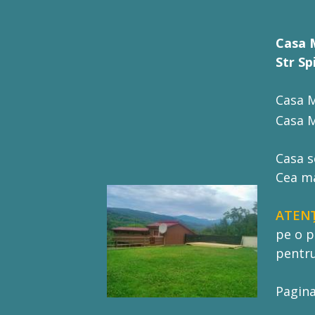
Casa M
Str S
Casa M
Casa M
Casa s
Cea ma
ATENȚ
pe o p
pentru
Pagina