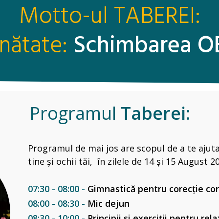
Motto-ul TABEREI:
ănătate:
Schimbarea O
Programul
Taberei:
Programul de mai jos are scopul de a te ajuta
tine și ochii tăi, în zilele de 14
și 15 August 2
07:30 - 08:00 -
Gimnastică pentru corecție co
08:00 - 08:30 -
Mic dejun
08:30 - 10:00 -
Principii și exerciții pentru rel