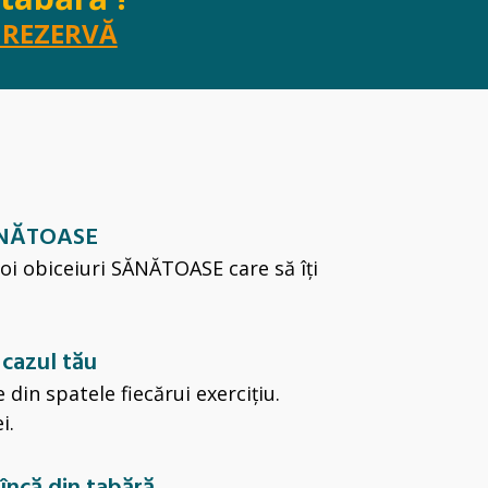
e REZERVĂ
SĂNĂTOASE
noi obiceiuri SĂNĂTOASE care să îți
 cazul tău
e din spatele fiecărui exercițiu.
i.