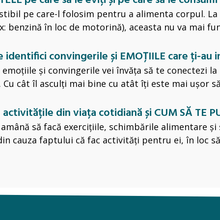
LE pe care să le eviți și pe care să le consumi
ibil pe care-l folosim pentru a alimenta corpul. La f
x: benzină în loc de motorină), aceasta nu va mai func
are identifici convingerile și EMOȚIILE care ți-au
moțiile și convingerile vei învăța să te conectezi la 
. Cu cât îl asculți mai bine cu atât îți este mai ușor 
 activitățile din viața cotidiană și
CUM SĂ TE P
amână să facă exercițiile, schimbările alimentare și
in cauza faptului că fac activități pentru ei, în loc 