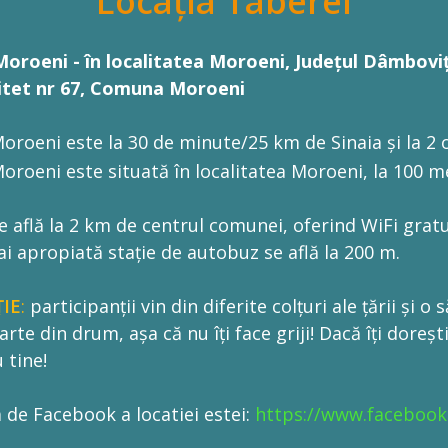
Locația Taberei
oroeni - în localitatea Moroeni, Județul Dâmbovi
pitet nr 67, Comuna Moroeni
oroeni este la 30 de minute/25 km de Sinaia și la 2
oroeni este situată în localitatea Moroeni, la 100 m
e află la 2 km de centrul comunei, oferind WiFi gratu
i apropiată stație de autobuz se află la 200 m.
IE
:
participanții vin din diferite colțuri ale țării și o
arte din drum, așa că nu îți face griji! Dacă îți doreș
 tine!
 de Facebook a locatiei estei:
https://www.faceboo