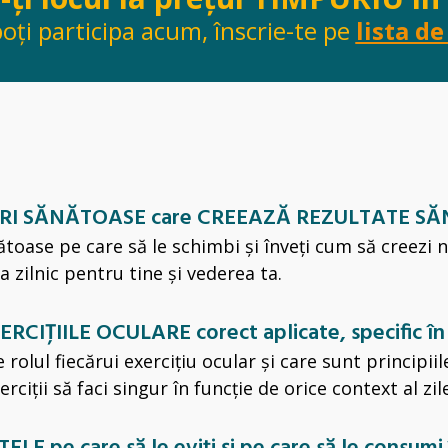
oți participa acum, înscrie-te pe
lista d
ICEIURI SĂNĂTOASE care CREEAZĂ REZULTATE 
nătoase pe care să le schimbi și înveți cum să creezi 
a zilnic pentru tine și vederea ta.
XERCIȚIILE OCULARE corect aplicate, specific în
 rolul fiecărui exercițiu ocular și care sunt principiil
erciții să faci singur în funcție de orice context al zile