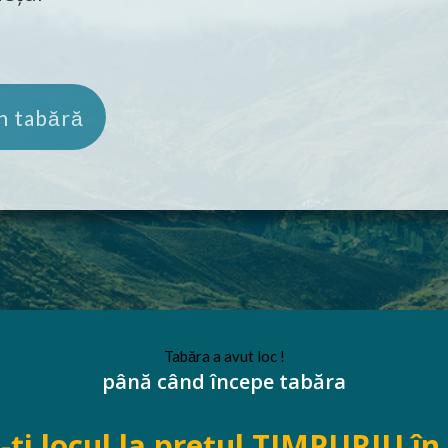
în tabără
Tabăra a avut loc !
până când începe tabăra
-ți locul la prețul TIMPURIU
în