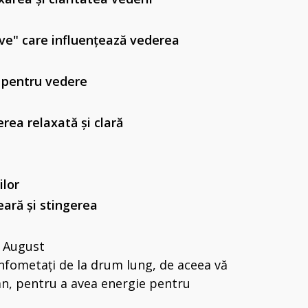
ive" care influențează vederea
e pentru vedere
erea relaxată și clară
ilor
eară și stingerea
August
 înfometați de la drum lung, de aceea vă
an, pentru a avea energie pentru