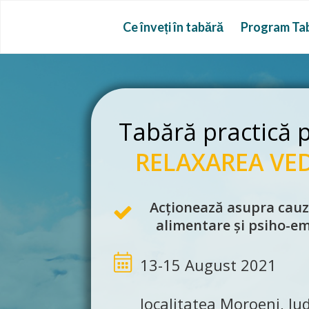
Ce înveți în tabără
Program Ta
Tabără practică 
RELAXAREA VED
Acționează
asupra cauze
alimentare și psiho-e
13-15 August 2021
localitatea Moroeni, Ju