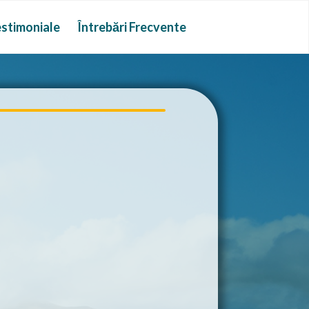
stimoniale
Întrebări Frecvente