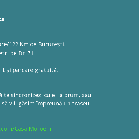
ța
 ore/122 Km de București.
etri de Dn 71.
it și parcare gratuită.
 să te sincronizezi cu ei la drum, sau
ti să vii, găsim împreună un traseu
k.com/Casa-Moroeni