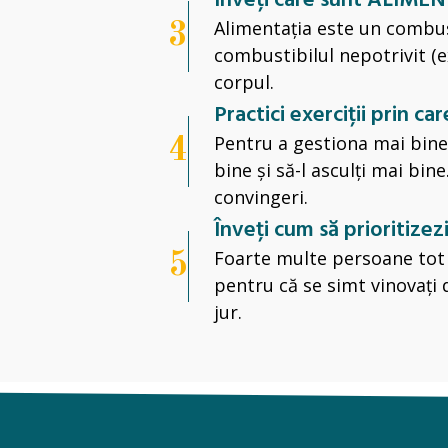
Înveți care sunt ALIMENTE
Alimentația este un combust
3
combustibilul nepotrivit (e
corpul.
Practici exerciții prin c
Pentru a gestiona mai bine e
4
bine și să-l asculți mai bine
convingeri.
Înveți cum să prioritizezi
Foarte multe persoane tot 
5
pentru că se simt vinovați d
jur.