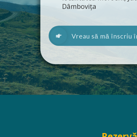
Dâmbovița
Vreau să mă înscriu 
Rezervă