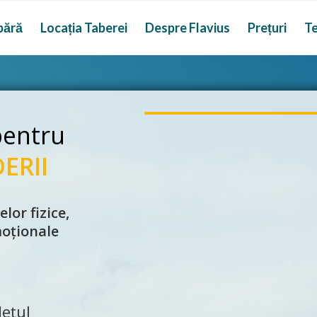
bără
Locația Taberei
Despre Flavius
Prețuri
Te
pentru
ERII
lor fizice,
moționale
dețul