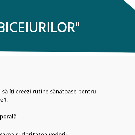
BICEIURILOR"
 să îți creezi rutine sănătoase pentru
021
.
rporală
axarea și claritatea vederii