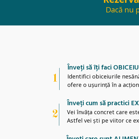
Dacă nu p
Înveți să îți faci OB
Identifici obiceiurile nesă
1
ofere o ușurință în a acțion
Înveți cum să practici E
Vei învăța concret care este
2
Astfel vei ști pe viitor ce ex