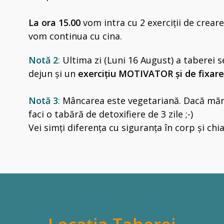
La ora 15.00
vom intra cu 2 exerciții de creare 
vom continua cu cina.
Notă 2
:
Ultima zi (Luni 16 August) a taberei s
dejun și un
exercițiu MOTIVATOR și de fixar
Notă 3
:
Mâncarea este vegetariană. Dacă mănâ
faci o tabără de detoxifiere de 3 zile ;-)
Vei simți diferența cu siguranța în corp și chiar