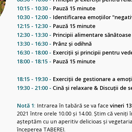
10:15 - 10:30 -
Pauză 15 minute
10:30 - 12:00 -
Identificarea emoțiilor "negat
12:15 - 12:30 -
Pauză 15 minute
12:30 - 13:30 -
Principii alimentare sănătoas
13:30 - 16:30 -
Prânz și odihnă
16:30 - 18:00 -
Exerciții și principii pentru ved
18:00 - 18:15 -
Pauză 15 minute
18:15 - 19:30 -
Exerciții de gestionare a emoți
19:30 - 21:00 -
Cină și relaxare &
Discuții de s
Notă 1
:
Intrarea în tabără se va face
vineri 13
2021
între
orele 10.00 și 14.00. Știm că veniți
așteptăm cu un aperitiv delicioas și vegetari
începerea
TABEREI
.