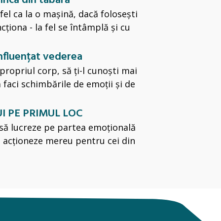
 încă din tabără
el ca la o mașină, dacă folosești
ționa - la fel se întâmplă și cu
 influențat vederea
propriul corp, să ți-l cunoști mai
să faci schimbările de emoții și de
UI PE PRIMUL LOC
 să lucreze pe partea emoțională
să acționeze mereu pentru cei din