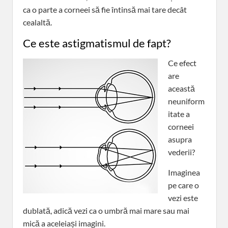
ca o parte a corneei să fie întinsă mai tare decât
cealaltă.
Ce este astigmatismul de fapt?
Ce efect
are
această
neuniform
itate a
corneei
asupra
vederii?
Imaginea
pe care o
vezi este
dublată, adică vezi ca o umbră mai mare sau mai
mică a aceleiași imagini.