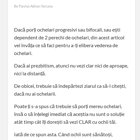
By
Flavius Adrian Turcanu
Dacă porți ochelari progresivi sau bifocali, sau ești
dependent de 2 perechi de ochelari, din acest articol
vei învăța ce să faci pentru a-ți elibera vederea de
ochelari.
Dacă ai prezbitism, atunci nu vezi clar nici de aproape,
nici la distanță.
De obicei, trebuie să îndepărtezi ziarul ca să-l citești,
dacă nu ai ochelarii.
Poate ți s-a spus că trebuie să porți mereu ochelari,
însă o să înțelegi imediat că aceștia nu sunt o soluție
atât timp cât îți dorești să vezi CLAR cu ochii tăi.
Iată de ce spun asta. Când ochii sunt sănătoși,