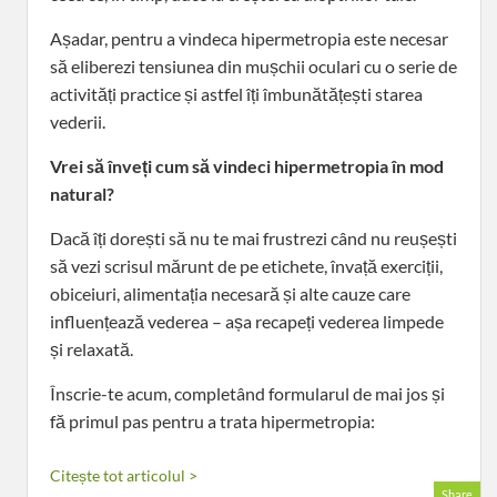
Așadar, pentru a vindeca hipermetropia este necesar
să eliberezi tensiunea din mușchii oculari cu o serie de
activități practice și astfel îți îmbunătățești starea
vederii.
Vrei să înveți cum să vindeci hipermetropia în mod
natural?
Dacă îți dorești să nu te mai frustrezi când nu reușești
să vezi scrisul mărunt de pe etichete, învață exerciții,
obiceiuri, alimentația necesară și alte cauze care
influențează vederea – așa recapeți vederea limpede
și relaxată.
Înscrie-te acum, completând formularul de mai jos și
fă primul pas pentru a trata hipermetropia:
Citește tot articolul >
Share