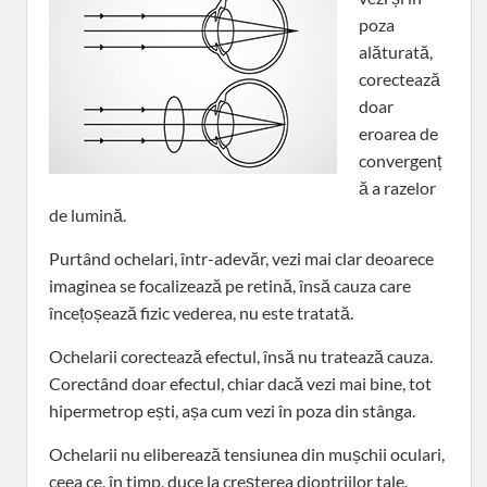
poza
alăturată,
corectează
doar
eroarea de
convergenț
ă a razelor
de lumină.
Purtând ochelari, într-adevăr, vezi mai clar deoarece
imaginea se focalizează pe retină, însă cauza care
încețoșează fizic vederea, nu este tratată.
Ochelarii corectează efectul, însă nu tratează cauza.
Corectând doar efectul, chiar dacă vezi mai bine, tot
hipermetrop ești, așa cum vezi în poza din stânga.
Ochelarii nu eliberează tensiunea din mușchii oculari,
ceea ce, în timp, duce la creșterea dioptriilor tale.