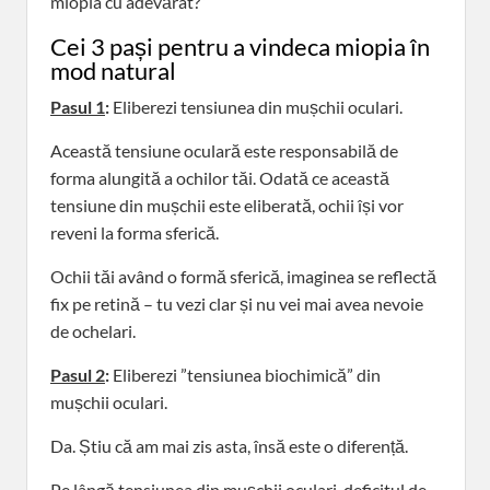
miopia cu adevărat?”
Cei 3 pași pentru a vindeca miopia în
mod natural
Pasul 1
:
Eliberezi tensiunea din mușchii oculari.
Această tensiune oculară este responsabilă de
forma alungită a ochilor tăi. Odată ce această
tensiune din mușchii este eliberată, ochii își vor
reveni la forma sferică.
Ochii tăi având o formă sferică, imaginea se reflectă
fix pe retină – tu vezi clar și nu vei mai avea nevoie
de ochelari.
Pasul 2
:
Eliberezi ”tensiunea biochimică” din
mușchii oculari.
Da. Știu că am mai zis asta, însă este o diferență.
Pe lângă tensiunea din mușchii oculari, deficitul de