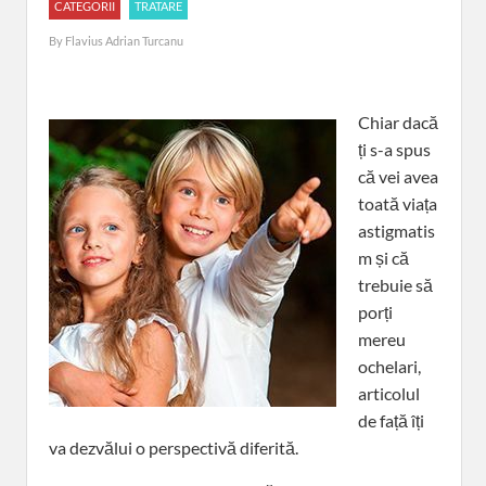
CATEGORII
TRATARE
By
Flavius Adrian Turcanu
Chiar dacă
ți s-a spus
că vei avea
toată viața
astigmatis
m și că
trebuie să
porți
mereu
ochelari,
articolul
de față îți
va dezvălui o perspectivă diferită.