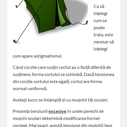
Ca să
înțelegi
cum se
poate
trata, este
necesar să
înțelegi
cum apare astigmatismul.
Când corzile care susțin cortul au o forță diferită de
susținere, forma cortului se schimbă. Dacă tensiunea
din corzile cortului este egală, cortul are forma
normal-uniformă.
Același lucru se întâmplă și cu mușchii tăi oculari.
Prezența tensiunii
excesive
în unele perechi de
mușchi oculari determină modificarea formei
corneei. Mai exact, acestă tensiune din mușchii face