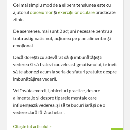
Cel mai simplu mod de a elibera tensiunea este cu
ajutorul
obiceiurilor
și
exercițiilor oculare
practicate
zilnic.
De asemenea, mai sunt 2 acțiuni necesare pentru a
trata astigmatismul, acțiunea pe plan alimentar și
emoțional.
Dacă dorești cu adevărat să îți îmbunătățești
vederea și să tratezi cauzele astigmatismului, te invit
să te abonezi acum la seria de sfaturi gratuite despre
îmbunătățirea vederii.
Vei învăța exerciții, obiceiuri practice, despre
alimentație și despre tiparele mentale care
influențează vederea, și să te bucuri iarăși de o
vedere clară fără ochelari:
Citește tot articolul >