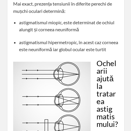
Mai exact, prezența tensiunii în diferite perechi de
mușchi oculari determină:
astigmatismul miopic, este determinat de ochiul
alungit și corneea neuniformă
astigmatismul hipermetropic, în acest caz corneea
este neuniformă iar globul ocular este turtit
Ochel
arii
ajută
la
tratar
ea
astig
matis
mului?