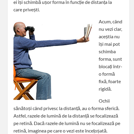
ei își schimbă ușor forma în funcție de distanța la
care privești.
Acum, când
nu vezi clar,
aceștia nu
își mai pot
schimba
forma, sunt
blocați într-
o formă
fixă, foarte
rigidă.
Ochii
sănătoși când privesc la distanță, au o forma sferică.
Astfel, razele de lumină de la distanță se focalizează
pe retină. Dacă razele de lumină nu se focalizează pe
retină, imaginea pe care o vezi este încețoșată.