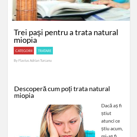
Trei pași pentru a trata natural
miopia
CATEGORII
TRATARE
By
Flavius Adrian Turcanu
Descoperă cum poți trata natural
miopia
Dacă aș fi
știut
atunci ce
știu acum,
mi-aș fi