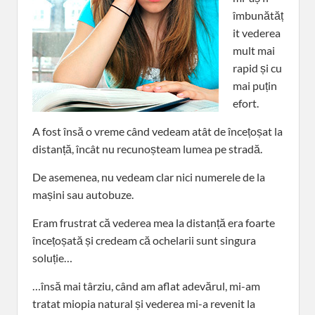
îmbunătăț
it vederea
mult mai
rapid și cu
mai puțin
efort.
A fost însă o vreme când vedeam atât de încețoșat la
distanță, încât nu recunoșteam lumea pe stradă.
De asemenea, nu vedeam clar nici numerele de la
mașini sau autobuze.
Eram frustrat că vederea mea la distanță era foarte
încețoșată și credeam că ochelarii sunt singura
soluție…
…însă mai târziu, când am aflat adevărul, mi-am
tratat miopia natural și vederea mi-a revenit la