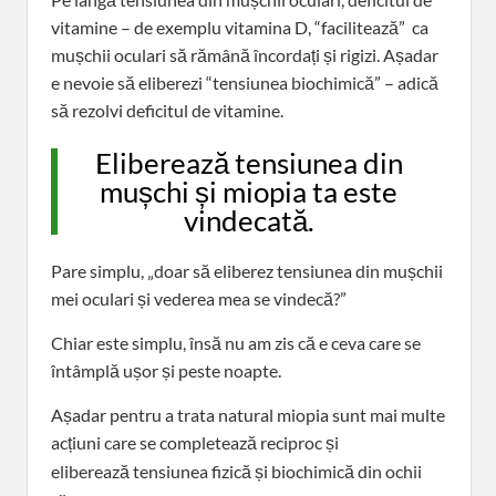
vitamine – de exemplu vitamina D, “facilitează” ca
mușchii oculari să rămână încordați și rigizi. Așadar
e nevoie să eliberezi “tensiunea biochimică” – adică
să rezolvi deficitul de vitamine.
Eliberează tensiunea din
mușchi și miopia ta este
vindecată.
Pare simplu, „doar să eliberez tensiunea din mușchii
mei oculari și vederea mea se vindecă?”
Chiar este simplu, însă nu am zis că e ceva care se
întâmplă ușor și peste noapte.
Așadar pentru a trata natural miopia sunt mai multe
acțiuni care se completează reciproc și
eliberează
tensiunea fizică și biochimică din ochii