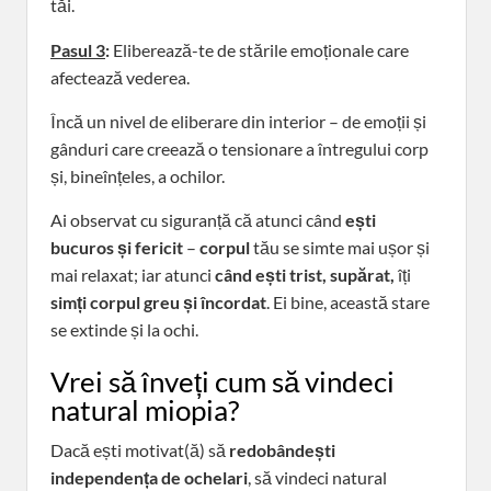
tăi.
Pasul 3
:
Eliberează-te de stările emoționale care
afectează vederea.
Încă un nivel de eliberare din interior – de emoții și
gânduri care creează o tensionare a întregului corp
și, bineînțeles, a ochilor.
Ai observat cu siguranță că atunci când
ești
bucuros și fericit
–
corpul
tău se simte mai ușor și
mai relaxat; iar atunci
când ești trist, supărat,
îți
simți corpul greu și încordat
. Ei bine, această stare
se extinde și la ochi.
Vrei să înveți cum să vindeci
natural miopia?
Dacă ești motivat(ă) să
redobândești
independența de ochelari
, să vindeci natural