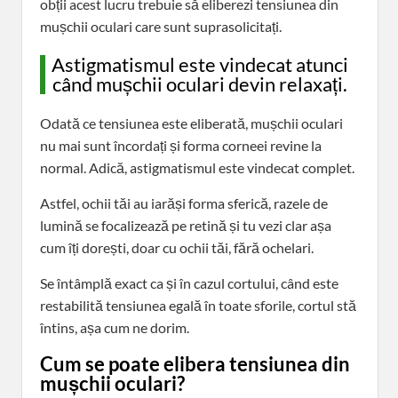
obții acest lucru trebuie să eliberezi tensiunea din
mușchii oculari care sunt suprasolicitați.
Astigmatismul este vindecat atunci
când mușchii oculari devin relaxați.
Odată ce tensiunea este eliberată, mușchii oculari
nu mai sunt încordați și forma corneei revine la
normal. Adică, astigmatismul este vindecat complet.
Astfel, ochii tăi au iarăși forma sferică, razele de
lumină se focalizează pe retină și tu vezi clar așa
cum îți dorești, doar cu ochii tăi, fără ochelari.
Se întâmplă exact ca și în cazul cortului, când este
restabilită tensiunea egală în toate sforile, cortul stă
întins, așa cum ne dorim.
Cum se poate elibera tensiunea din
mușchii oculari?