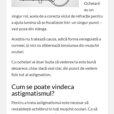
Ochelarii
au un
singur rol, acela de a corecta viciul de refracție pentru
a ajuta lumina să se focalizeze într-un singur punct –
vezi poza din stânga.
Aceștia nu tratează cauza, adică forma neregulată a
corneei, și nici nu eliberează tensiunea din mușchii
oculari.
Cu ochelari ai doar iluzia că vederea ta este bună
deoarece, chiar dacă vezi clar, din punct de vedere
fizic tot ai astigmatism.
Cum se poate vindeca
astigmatismul?
Pentru a trata astigmatismul este necesar să
restabilești echilibrul în toți mușchii oculari. Ca să