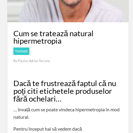
Cum se tratează natural
hipermetropia
TRATARE
By
Flavius Adrian Turcanu
Dacă te frustrează faptul că nu
poți citi etichetele produselor
fără ochelari…
… învață cum se poate vindeca hipermetropia în mod
natural.
Pentru început hai să vedem dacă