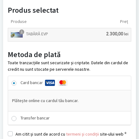
Produs selectat
Produse
Preț
1
TABĂRĂ EVP
lei
2.300,00
Metoda de plată
Toate tranzacțiile sunt securizate și criptate. Datele din cardul de
credit nu sunt stocate pe serverele noastre.
Card bancar
Plătește online cu cardul tău bancar.
Transfer bancar
*
Am citit și sunt de acord cu
termeni și condiții
site-ului web