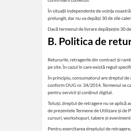
În situații independente de voința noastră 
prelungit, dar nu va depăși 30 de zile cale
Dacă termenul de livrare depășește 30 de z
B. Politica de ret
Retururile, retragerile din contract și ra
pe site. În cazul în care există reguli spe
În principiu, consumatorul are dreptul de a
conform OUG nr. 34/2014. Termenul se calcul
pentru servicii și conținut digital.
Totuși, dreptul de retragere nu se aplică a
de prezentele Termene de Utilizare și de Po
cursuri, workshopuri, tabere și evenimente
Pentru exercitarea dreptului de retragere, 