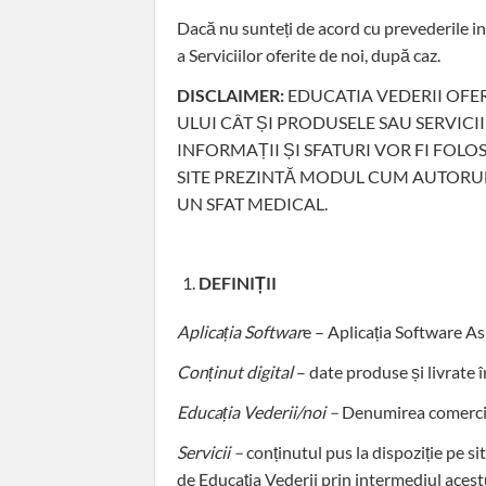
Dacă nu sunteți de acord cu prevederile incl
a Serviciilor oferite de noi, după caz.
DISCLAIMER:
EDUCATIA VEDERII OFE
ULUI CÂT ȘI PRODUSELE SAU SERVICI
INFORMAȚII ȘI SFATURI VOR FI FOLO
SITE PREZINTĂ MODUL CUM AUTORUL 
UN SFAT MEDICAL.
DEFINIȚII
Aplicația Softwar
e – Aplicația Software As
Conținut digital
– date produse și livrate î
Educația Vederii/noi –
Denumirea comercia
Servicii –
conținutul pus la dispoziție pe sit
de Educația Vederii prin intermediul acest