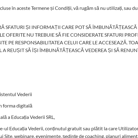
use în aceste Termene și Condiții, vă rugăm să nu utilizați, sau după
RĂ SFATURI ȘI INFORMAȚII CARE POT SĂ ÎMBUNĂTĂȚEASCĂ 
ILE OFERITE NU TREBUIE SĂ FIE CONSIDERATE SFATURI PRO
SITE PE RESPONSABILITATEA CELUI CARE LE ACCESEAZĂ. TO
A REUȘIT SĂ ÎȘI ÎMBUNĂTĂȚEASCĂ VEDEREA ȘI SĂ RENUN
istentul Vederii
n forma digitală
lă a Educația Vederii SRL,
e-ul Educația Vederii, conținutul gratuit sau plătit la care Utilizator
ui Site, webinare, evenimente, ședințe de coaching, planuri alimenta