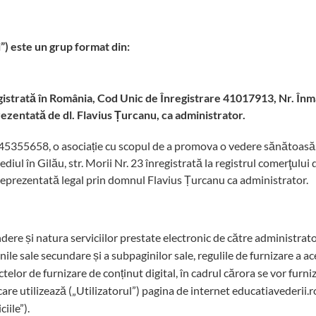
i”) este un grup format din:
istrată în România, Cod Unic de Înregistrare
41017913, Nr. Înm
prezentată de dl. Flavius Țurcanu, ca administrator.
45355658, o asociație cu scopul de a promova o vedere sănătoasă
ediul în Gilău, str. Morii Nr. 23 înregistrată la registrul comerţulu
eprezentată legal prin domnul Flavius Țurcanu ca administrator.
ere și natura serviciilor prestate electronic de către administrato
nile sale secundare și a subpaginilor sale, regulile de furnizare a a
ctelor de furnizare de conținut digital, în cadrul cărora se vor furn
re utilizează („Utilizatorul”) pagina de internet educatiavederii.ro 
iile”).