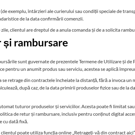
(de exemplu, întârzieri ale curierului sau condiții speciale de trans
ndaristice de la data confirmării comenzii.
ile, clientul are dreptul de a anula comanda și de a solicita ramb
ur și rambursare
mbursările sunt guvernate de prezentele Termene de Utilizare și de 
cifice pentru un anumit produs sau serviciu, acestea se aplică împreu
 se retrage din contractele încheiate la distanță, fără a invoca un m
ează, după caz, de la data primirii produselor fizice sau de la data
utomat tuturor produselor și serviciilor. Acesta poate fi limitat sau 
litica de retur și rambursare, inclusiv pentru conținut digital acces
 cu dată fixă.
clientul poate utiliza funcția online „Retrageți-vă din contract aic