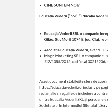
CINE SUNTEM NOI?
Educația Vederii (“noi”, “Educația Vederi
Educația Vederii SRL o companie înreg
Gilău, Str. Morii 1074 E, jud. Cluj, re
Asociația Educația Vederii,
având CIF 
Magic Marketing SRL
, o companie cu s
J12/1355/2012, cod fiscal 30215206, r
Acest document stabilește sfera de cuprind
https://educatiavederii.ro, inclusiv pe pagi
reclamație si regulile de încheiere a contra
dintre Educația Vederii SRL și persoanele ca
Societate prin intermediul Site-ului („Servic