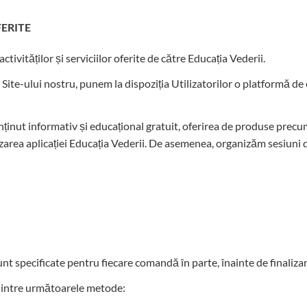
FERITE
ctivităților și serviciilor oferite de către Educația Vederii.
 Site-ului nostru, punem la dispoziția Utilizatorilor o platformă de
nut informativ și educațional gratuit, oferirea de produse precum 
izarea aplicației Educația Vederii. De asemenea, organizăm sesiuni
nt specificate pentru fiecare comandă în parte, înainte de finalizar
 dintre următoarele metode: