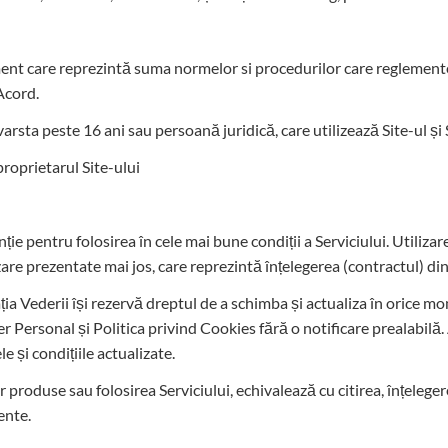
nt care reprezintă suma normelor si procedurilor care reglemente
 Acord.
arsta peste 16 ani sau persoană juridică, care utilizează Site-ul și 
proprietarul Site-ului
ie pentru folosirea în cele mai bune condiții a Serviciului. Utiliza
izare prezentate mai jos, care reprezintă înțelegerea (contractul) din
cația Vederii își rezervă dreptul de a schimba și actualiza în orice 
r Personal și Politica privind Cookies fără o notificare prealabilă. 
e și condițiile actualizate.
r produse sau folosirea Serviciului, echivalează cu citirea, înțelege
zente.