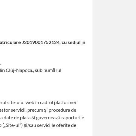
atriculare J2019001752124, cu sediul în
.
i din Cluj-Napoca., sub numărul
rul site-ului web în cadrul platformei
cestor servicii, precum și procedura de
iza date de plata și guvernează raporturile
(„Site-ul”) și/sau serviciile oferite de