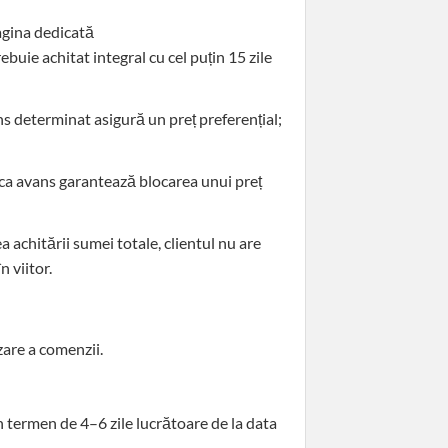
pagina dedicată
buie achitat integral cu cel puțin 15 zile
ans determinat asigură un preț preferențial;
 ca avans garantează blocarea unui preț
a achitării sumei totale, clientul nu are
 viitor.
izare a comenzii.
n termen de 4–6 zile lucrătoare de la data