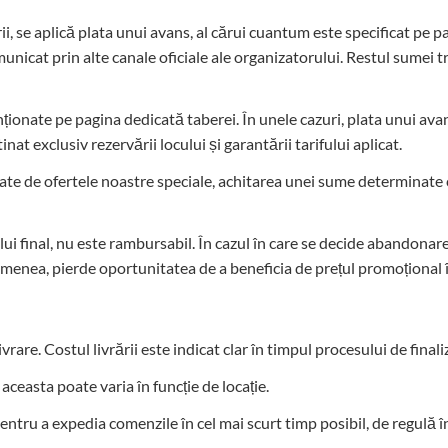
i, se aplică plata unui avans, al cărui cuantum este specificat pe 
nicat prin alte canale oficiale ale organizatorului. Restul sumei tre
menționate pe pagina dedicată taberei. În unele cazuri, plata unui av
nat exclusiv rezervării locului și garantării tarifului aplicat.
gate de ofertele noastre speciale, achitarea unei sume determinate
lui final, nu este rambursabil. În cazul în care se decide abandonare
emenea, pierde oportunitatea de a beneficia de prețul promoțional în
ivrare. Costul livrării este indicat clar în timpul procesului de final
 aceasta poate varia în funcție de locație.
entru a expedia comenzile în cel mai scurt timp posibil, de regulă î