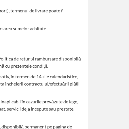
port), termenul de livrare poate fi
ursarea sumelor achitate.
Politica de retur și rambursare disponibilă
nă cu prezentele condiții.
otiv, în termen de 14 zile calendaristice,
 încheierii contractului/efectuării plății
inaplicabil în cazurile prevăzute de lege,
at, servicii deja începute sau prestate,
i”, disponibilă permanent pe pagina de