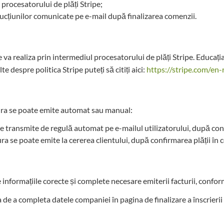
 procesatorului de plăți Stripe;
trucțiunilor comunicate pe e-mail după finalizarea comenzii.
 va realiza prin intermediul procesatorului de plăți Stripe. Educația
 despre politica Stripe puteți să citiți aici:
https://stripe.com/en
tura se poate emite automat sau manual:
a se transmite de regulă automat pe e-mailul utilizatorului, după con
tura se poate emite la cererea clientului, după confirmarea plății în 
e informațiile corecte și complete necesare emiterii facturii, conform 
a de a completa datele companiei în pagina de finalizare a înscrierii