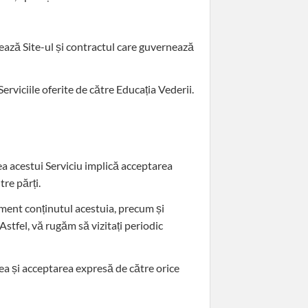
ază Site-ul și contractul care guvernează
Serviciile oferite de către Educația Vederii.
rea acestui Serviciu implică acceptarea
tre părți.
moment conținutul acestuia, precum și
Astfel, vă rugăm să vizitați periodic
rea și acceptarea expresă de către orice