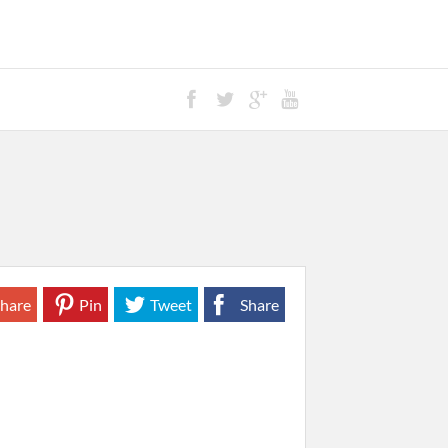
hare
Pin
Tweet
Share