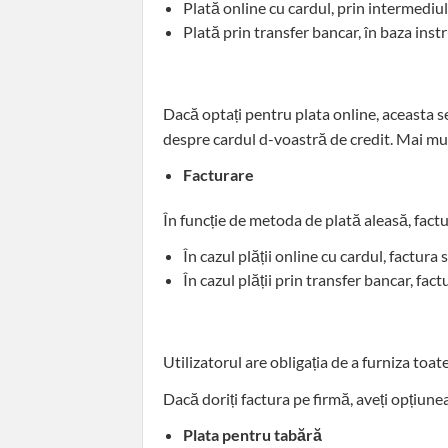
Plată online cu cardul, prin intermediul
Plată prin transfer bancar, în baza ins
Dacă optați pentru plata online, aceasta se
despre cardul d-voastră de credit. Mai multe
Facturare
În funcție de metoda de plată aleasă, fac
În cazul plății online cu cardul, factur
În cazul plății prin transfer bancar, fac
Utilizatorul are obligația de a furniza toat
Dacă doriți factura pe firmă, aveți opțiune
Plata pentru tabără