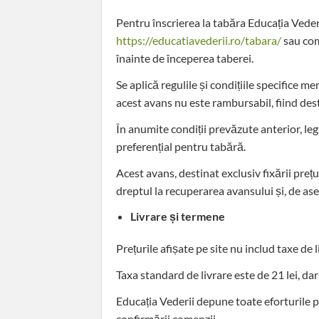
Pentru înscrierea la tabăra Educația Vederi
https://educatiavederii.ro/tabara/
sau comu
înainte de începerea taberei.
Se aplică regulile și condițiile specifice 
acest avans nu este rambursabil, fiind desti
În anumite condiții prevăzute anterior, le
preferențial pentru tabără.
Acest avans, destinat exclusiv fixării prețu
dreptul la recuperarea avansului și, de as
Livrare și termene
Prețurile afișate pe site nu includ taxe de l
Taxa standard de livrare este de 21 lei, dar
Educația Vederii depune toate eforturile p
confirmării comenzii.