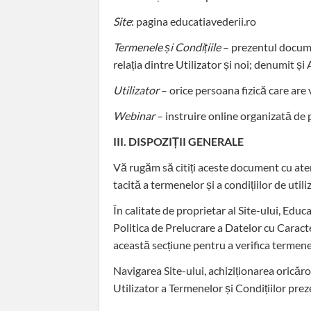
Site
: pagina educatiavederii.ro
Termenele și Condițiile
– prezentul docume
relația dintre Utilizator și noi; denumit și
Utilizator
– orice persoana fizică care are v
Webinar
– instruire online organizată de 
III. DISPOZIȚII GENERALE
Vă rugăm să citiți aceste document cu atenț
tacită a termenelor și a condițiilor de util
În calitate de proprietar al Site-ului, Edu
Politica de Prelucrare a Datelor cu Caracte
această secțiune pentru a verifica termenel
Navigarea Site-ului, achiziționarea oricăro
Utilizator a Termenelor și Condițiilor pre