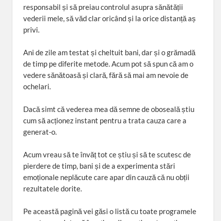
responsabil și să preiau controlul asupra sănătății
vederii mele, să văd clar oricând și la orice distanță aș
privi.
Ani de zile am testat și cheltuit bani, dar și o grămadă
de timp pe diferite metode. Acum pot să spun că am o
vedere sănătoasă și clară, fără să mai am nevoie de
ochelari.
Dacă simt că vederea mea dă semne de oboseală știu
cum să acționez instant pentru a trata cauza care a
generat-o.
Acum vreau să te învăț tot ce știu și să te scutesc de
pierdere de timp, bani și de a experimenta stări
emoționale neplăcute care apar din cauză că nu obții
rezultatele dorite.
Pe această pagină vei găsi o listă cu toate programele