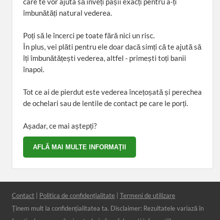
care te vor ajuta să înveți pașii exacți pentru a-ți
îmbunătăți natural vederea.
Poți să le încerci pe toate fără nici un risc.
În plus, vei plăti pentru ele doar dacă simți că te ajută să
îți îmbunătățești vederea, altfel - primești toți banii
înapoi.
Tot ce ai de pierdut este vederea încețoșată și perechea
de ochelari sau de lentile de contact pe care le porți.
Așadar, ce mai aștepți?
Contact
|
Politica de confidențialitate
|
Termeni de utilizare
Ținem mult la confidențialitatea ta. Disclaimer: Rezultatele variază în