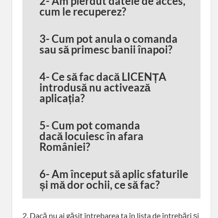
2- Am pierdut datele de acces,
cum le recuperez?
3- Cum pot anula o comanda
sau să primesc banii înapoi?
4- Ce să fac dacă LICENȚA
introdusă nu activează
aplicația?
5- Cum pot comanda
dacă locuiesc în afara
României?
6-
Am început să aplic sfaturile
și mă dor ochii, ce să fac?
2. Dacă nu ai găsit întrebarea ta în lista de întrebări și