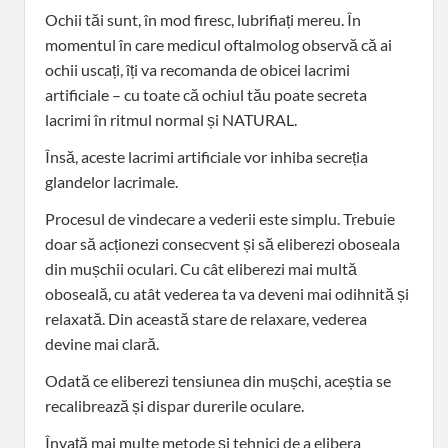
Ochii tăi sunt, în mod firesc, lubrifiați mereu. În
momentul în care medicul oftalmolog observă că ai
ochii uscați, îți va recomanda de obicei lacrimi
artificiale – cu toate că ochiul tău poate secreta
lacrimi în ritmul normal și NATURAL.
Însă, aceste lacrimi artificiale vor inhiba secreția
glandelor lacrimale.
Procesul de vindecare a vederii este simplu. Trebuie
doar să acționezi consecvent și să eliberezi oboseala
din mușchii oculari. Cu cât eliberezi mai multă
oboseală, cu atât vederea ta va deveni mai odihnită și
relaxată. Din această stare de relaxare, vederea
devine mai clară.
Odată ce eliberezi tensiunea din mușchi, aceștia se
recalibrează și dispar durerile oculare.
Învață mai multe metode și tehnici de a elibera