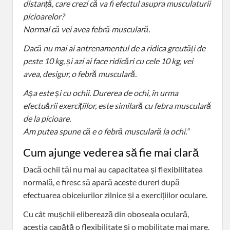
distanță, care crezi că va fi efectul asupra musculaturii
picioarelor?
Normal că vei avea febră musculară.
Dacă nu mai ai antrenamentul de a ridica greutăți de
peste 10 kg, și azi ai face ridicări cu cele 10 kg, vei
avea, desigur, o febră musculară.
Așa este și cu ochii. Durerea de ochi, în urma
efectuării exercițiilor, este similară cu febra musculară
de la picioare.
Am putea spune că e o febră musculară la ochi.”
Cum ajunge vederea să fie mai clară
Dacă ochii tăi nu mai au capacitatea și flexibilitatea
normală, e firesc să apară aceste dureri după
efectuarea obiceiurilor zilnice și a exercițiilor oculare.
Cu cât mușchii eliberează din oboseala oculară,
acestia capătă o flexibilitate și o mobilitate mai mare,