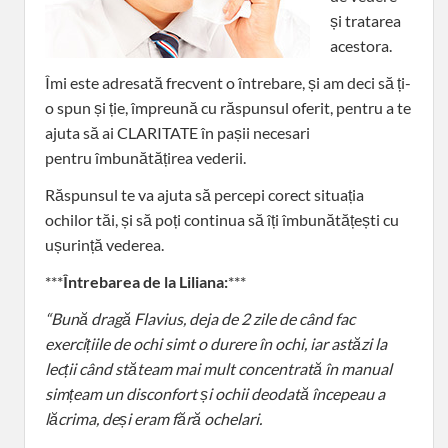
și tratarea
acestora.
Îmi este adresată frecvent o întrebare, și am deci să ți-
o spun și ție, împreună cu răspunsul oferit, pentru a te
ajuta să ai CLARITATE în pașii necesari
pentru îmbunătățirea vederii.
Răspunsul te va ajuta să percepi corect situația
ochilor tăi, și să poți continua să îți îmbunătățești cu
ușurință vederea.
***
Întrebarea de la Liliana:
***
“Bună dragă Flavius, deja de 2 zile de când fac
exercițiile de ochi simt o durere în ochi, iar astăzi la
lecții când stăteam mai mult concentrată în manual
simțeam un disconfort și ochii deodată începeau a
lăcrima, deși eram fără ochelari.