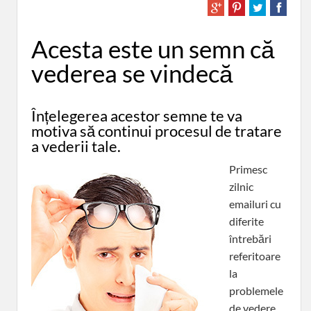
Acesta este un semn că
vederea se vindecă
Înțelegerea acestor semne te va
motiva să continui procesul de tratare
a vederii tale.
Primesc
zilnic
emailuri cu
diferite
întrebări
referitoare
la
problemele
de vedere