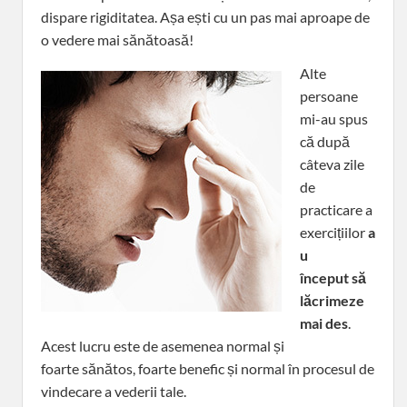
dispare rigiditatea. Așa ești cu un pas mai aproape de
o vedere mai sănătoasă!
Alte
persoane
mi-au spus
că după
câteva zile
de
practicare a
exercițiilor
a
u
început să
lăcrimeze
mai des
.
Acest lucru este de asemenea normal și
foarte sănătos, foarte benefic și normal în procesul de
vindecare a vederii tale.