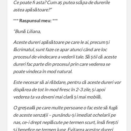
Ce poate fi asta? Cum aș putea scăpa de durerile
astea apăsătoare?”
***
Raspunsul meu:
***
“Bună Liliana,
Aceste dureri apăsătoare pe care le ai, precum și
lăcrimatul, sunt faze ce apar atunci când are loc
procesul de vindecare a vederii tale. Să știi că aceste
dureri fac parte din procesul prin care vederea se
poate vindeca în mod natural.
Este necesar să ai răbdare, pentru că aceste dureri vor
dispărea de tot în mod firesc în 2-3 zile, și apoi
vederea ta va deveni mai clară și mai mobilă.
O greșeală pe care multe persoane o fac este să fugă
de aceste senzații – punându-și imediat ochelarii pe
nas, ce-i drept neplăcute pe termen scurt, însă firești
și benefice pe termen lung. Evitarea acestor dureri