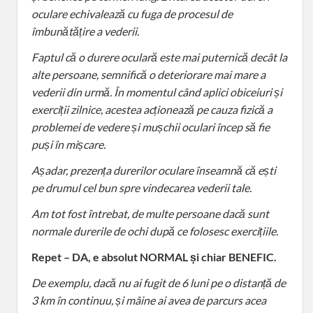
oculare echivalează cu fuga de procesul de
îmbunătățire a vederii.
Faptul că o durere oculară este mai puternică decât la
alte persoane, semnifică o deteriorare mai mare a
vederii din urmă. În momentul când aplici obiceiuri și
exerciții zilnice, acestea acționează pe cauza fizică a
problemei de vedere și mușchii oculari încep să fie
puși în mișcare.
Așadar, prezența durerilor oculare înseamnă că ești
pe drumul cel bun spre vindecarea vederii tale.
Am tot fost întrebat, de multe persoane dacă sunt
normale durerile de ochi după ce folosesc exercițiile.
Repet – DA, e absolut NORMAL și chiar BENEFIC.
De exemplu, dacă nu ai fugit de 6 luni pe o distanță de
3 km în continuu, și mâine ai avea de parcurs acea