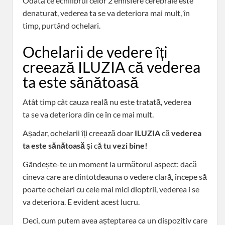
Odată ce echilibrul celor 2 emisfere cerebrale este
denaturat, vederea ta se va deteriora mai mult, în
timp, purtând ochelari.
Ochelarii de vedere îți
creează ILUZIA că vederea
ta este sănătoasă
Atât timp cât cauza reală nu este tratată, vederea
ta se va deteriora din ce în ce mai mult.
Așadar, ochelarii îți creează doar
ILUZIA
că
vederea
ta este sănătoasă
și că
tu vezi bine!
Gândește-te un moment la următorul aspect: dacă
cineva care are dintotdeauna o vedere clară, începe să
poarte ochelari cu cele mai mici dioptrii, vederea i se
va deteriora. E evident acest lucru.
Deci, cum putem avea așteptarea ca un dispozitiv care