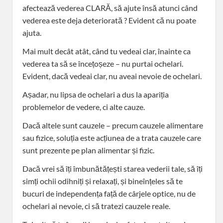
afectează vederea CLARĂ, să ajute însă atunci când
vederea este deja deteriorată ? Evident că nu poate
ajuta.
Mai mult decât atât, când tu vedeai clar, înainte ca
vederea ta să se încețoșeze – nu purtai ochelari.
Evident, dacă vedeai clar, nu aveai nevoie de ochelari.
Așadar, nu lipsa de ochelari a dus la apariția
problemelor de vedere, ci alte cauze.
Dacă altele sunt cauzele – precum cauzele alimentare
sau fizice, soluția este acțiunea de a trata cauzele care
sunt prezente pe plan alimentar și fizic.
Dacă vrei să îți îmbunătățești starea vederii tale, să îți
simți ochii odihniți și relaxați, și bineînțeles să te
bucuri de independența față de cârjele optice, nu de
ochelari ai nevoie, ci să tratezi cauzele reale.