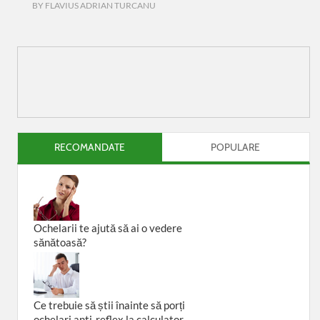
BY
FLAVIUS ADRIAN TURCANU
RECOMANDATE
POPULARE
Ochelarii te ajută să ai o vedere
sănătoasă?
Ce trebuie să știi înainte să porți
ochelari anti-reflex la calculator