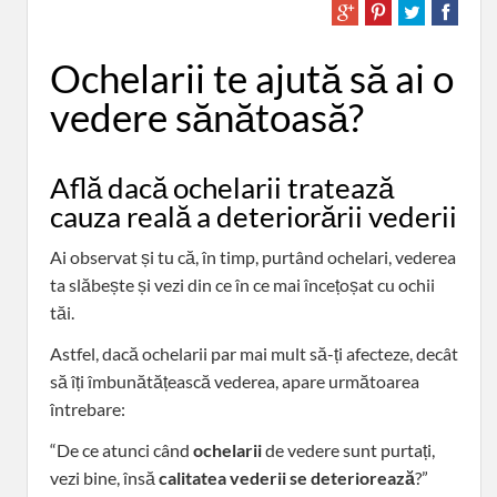
Ochelarii te ajută să ai o
vedere sănătoasă?
Află dacă ochelarii tratează
cauza reală a deteriorării vederii
Ai observat și tu că, în timp, purtând ochelari, vederea
ta slăbește și vezi din ce în ce mai încețoșat cu ochii
tăi.
Astfel, dacă ochelarii par mai mult să-ți afecteze, decât
să îți îmbunătățească vederea, apare următoarea
întrebare:
“De ce atunci când
ochelarii
de vedere sunt purtați,
vezi bine, însă
calitatea
vederii se deteriorează
?”