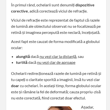
În primul rând, ochelarii sunt denumiți
dispozitive
corective
, adică corectează viciul de refracție.
Viciul de refracție este reprezentat de faptul că razele
de lumină ale obiectului observat nu se focalizează pe
retină și imaginea percepută este neclară, încețoșată.
Acest fapt este cauzat de forma modificată a globului
ocular:
alungită
dacă
nu vezi clar la distanță
, sau
turtită
dacă
nu vezi clar de aproape
Ochelarii redirecționează razele de lumină pe retină și
tu capeți o claritate sporită a imaginii, însă tu vezi clar
doar
cu ochelari. În același timp, forma globului ocular
este și rămâne la fel de deformată; cauza propriu-zisă
nu este corectată, fiind corectat doar efectul.
Așadar,