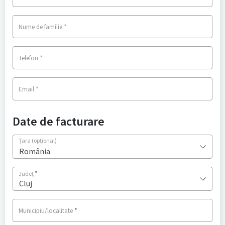
*
Nume de familie
*
Telefon
*
Email
Date de facturare
Țara
(opțional)
România
*
Județ
Cluj
*
Municipiu/localitate