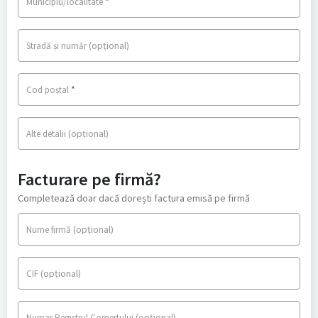
*
Municipiu/localitate
(opțional)
Stradă și număr
*
Cod poștal
(opțional)
Alte detalii
Facturare pe firmă?
Completează doar dacă dorești factura emisă pe firmă
(opțional)
Nume firmă
(opțional)
CIF
(opțional)
Numar Registrul Comertului