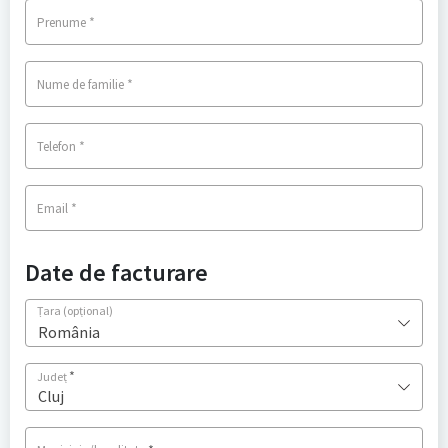
*
Prenume
*
Nume de familie
*
Telefon
*
Email
Date de facturare
Țara
(opțional)
România
*
Județ
Cluj