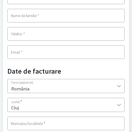
*
Nume de familie
*
Telefon
*
Email
Date de facturare
Țara
(opțional)
România
*
Județ
Cluj
*
Municipiu/localitate