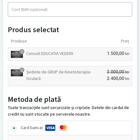
(opțional)
Cont IBAN
Produs selectat
Produse
Preț
1
Consult EDUCATIA VEDERII
lei
1.500,00
1
Ședinte de GRUP de Kinetoterapie
lei
3.000,00
Oculară
lei
2.400,00
Metoda de plată
Toate tranzacțiile sunt securizate și criptate. Datele din cardul de
credit nu sunt stocate pe serverele noastre.
Card bancar