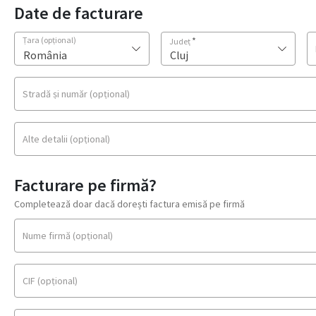
Date de facturare
Țara
(opțional)
*
Județ
România
Cluj
Stradă și număr
(opțional)
Alte detalii
(opțional)
Facturare pe firmă?
Completează doar dacă dorești factura emisă pe firmă
Nume firmă
(opțional)
CIF
(opțional)