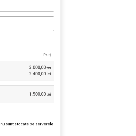
Preț
lei
3.000,00
lei
2.400,00
lei
1.500,00
it nu sunt stocate pe serverele