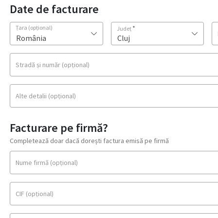
Date de facturare
Țara
(opțional)
*
Județ
România
Cluj
Stradă și număr
(opțional)
Alte detalii
(opțional)
Facturare pe firmă?
Completează doar dacă dorești factura emisă pe firmă
Nume firmă
(opțional)
CIF
(opțional)