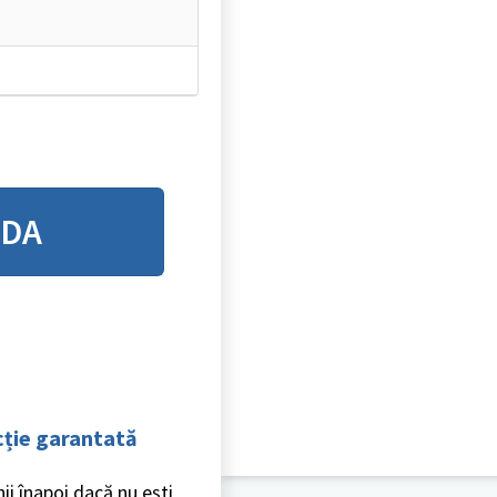
NDA
cție garantată
ii înapoi dacă nu ești