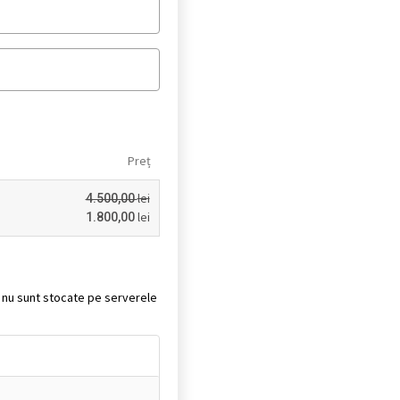
Preț
lei
4.500,00
lei
1.800,00
it nu sunt stocate pe serverele