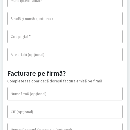
*
Municipiu/localitate
(opțional)
Stradă și număr
*
Cod poștal
(opțional)
Alte detalii
Facturare pe firmă?
Completează doar dacă dorești factura emisă pe firmă
(opțional)
Nume firmă
(opțional)
CIF
(opțional)
Numar Registrul Comertului