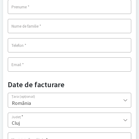
*
Prenume
*
Nume de familie
*
Telefon
*
Email
Date de facturare
Țara
(opțional)
România
*
Județ
Cluj