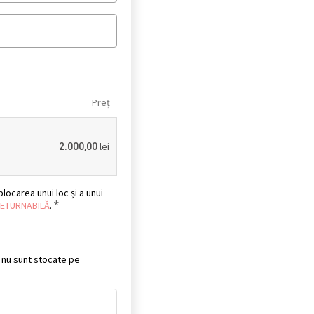
Preț
lei
2.000,00
locarea unui loc și a unui
*
RETURNABILĂ
.
t nu sunt stocate pe