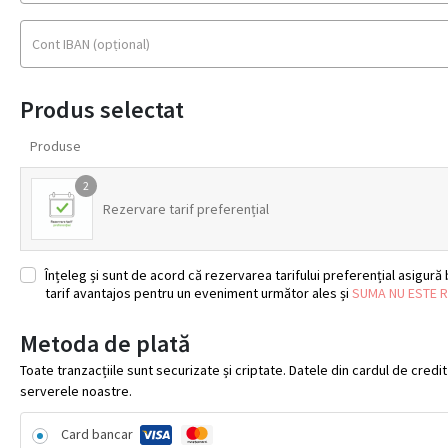
Cont IBAN
(opțional)
Produs selectat
Produse
2
Rezervare tarif preferențial
Înțeleg și sunt de acord că rezervarea tarifului preferențial asigură b
tarif avantajos pentru un eveniment următor ales și
SUMA NU ESTE 
Metoda de plată
Toate tranzacțiile sunt securizate și criptate. Datele din cardul de credi
serverele noastre.
Card bancar