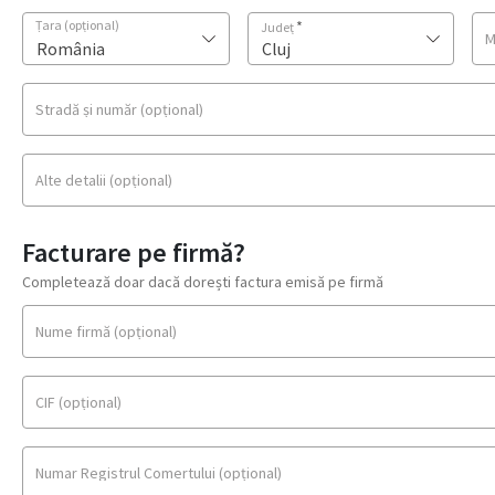
Țara
(opțional)
*
Județ
M
România
Cluj
Stradă și număr
(opțional)
Alte detalii
(opțional)
Facturare pe firmă?
Completează doar dacă dorești factura emisă pe firmă
Nume firmă
(opțional)
CIF
(opțional)
Numar Registrul Comertului
(opțional)