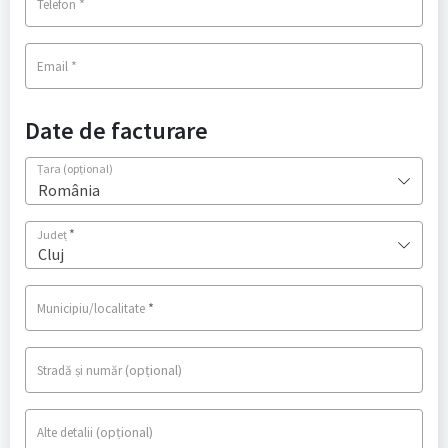
*
Telefon
*
Email
Date de facturare
Țara
(opțional)
România
*
Județ
Cluj
*
Municipiu/localitate
(opțional)
Stradă și număr
(opțional)
Alte detalii