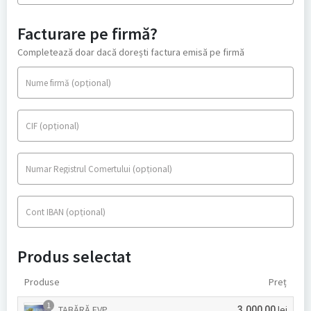
Facturare pe firmă?
Completează doar dacă dorești factura emisă pe firmă
(opțional)
Nume firmă
(opțional)
CIF
(opțional)
Numar Registrul Comertului
(opțional)
Cont IBAN
Produs selectat
Produse
Preț
1
TABĂRĂ EVP
lei
3.000,00