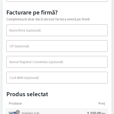
Facturare pe firmă?
Completează doar dacă dorești factura emisă pe firmă
(opțional)
Nume firmă
(opțional)
CIF
(opțional)
Numar Registrul Comertului
(opțional)
Cont IBAN
Produs selectat
Produse
Preț
1
TABĂRĂ EVP
lei
3.350,00