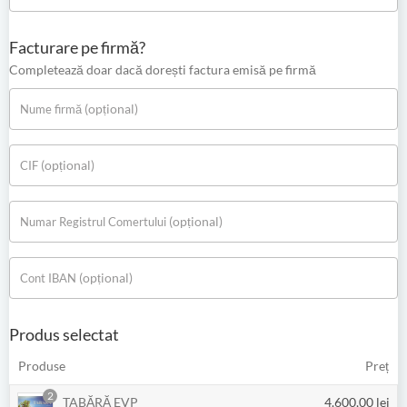
Facturare pe firmă?
Completează doar dacă dorești factura emisă pe firmă
(opțional)
Nume firmă
(opțional)
CIF
(opțional)
Numar Registrul Comertului
(opțional)
Cont IBAN
Produs selectat
Produse
Preț
2
TABĂRĂ EVP
4.600,00
lei