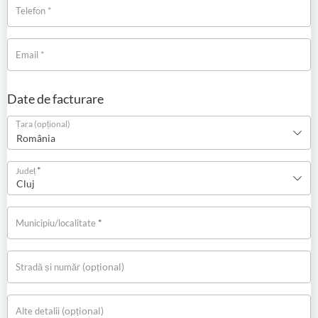
*
Telefon
*
Email
Date de facturare
Țara
(opțional)
România
*
Județ
Cluj
*
Municipiu/localitate
(opțional)
Stradă și număr
(opțional)
Alte detalii