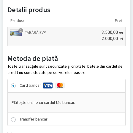
Detalii produs
Produse
Preț
1
TABĂRĂ EVP
lei
3.500,00
lei
2.000,00
Metoda de plată
Toate tranzacțiile sunt securizate și criptate. Datele din cardul de
credit nu sunt stocate pe serverele noastre.
Card bancar
Plătește online cu cardul tău bancar.
Transfer bancar