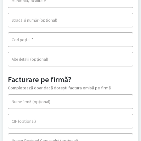
*
Municipiu/localitate
(opțional)
Stradă și număr
*
Cod poștal
(opțional)
Alte detalii
Facturare pe firmă?
Completează doar dacă dorești factura emisă pe firmă
(opțional)
Nume firmă
(opțional)
CIF
(opțional)
Numar Registrul Comertului