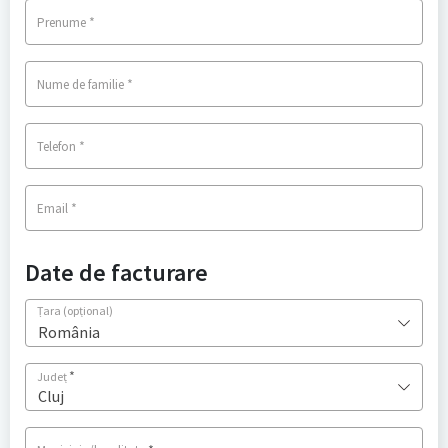
*
Prenume
*
Nume de familie
*
Telefon
*
Email
Date de facturare
Țara
(opțional)
România
*
Județ
Cluj