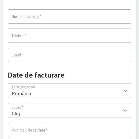
*
Nume de familie
*
Telefon
*
Email
Date de facturare
Țara
(opțional)
România
*
Județ
Cluj
*
Municipiu/localitate