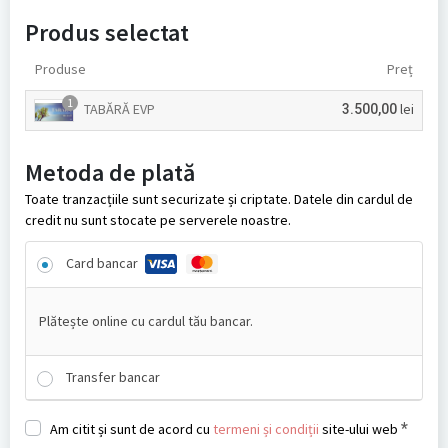
Produs selectat
Produse
Preț
1
TABĂRĂ EVP
lei
3.500,00
Metoda de plată
Toate tranzacțiile sunt securizate și criptate. Datele din cardul de
credit nu sunt stocate pe serverele noastre.
Card bancar
Plătește online cu cardul tău bancar.
Transfer bancar
*
Am citit și sunt de acord cu
termeni și condiții
site-ului web