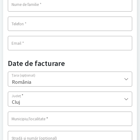
*
Nume de familie
*
Telefon
*
Email
Date de facturare
Țara
(opțional)
România
*
Județ
Cluj
*
Municipiu/localitate
(opțional)
Stradă și număr