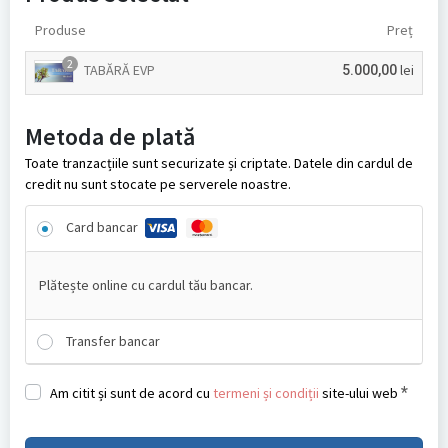
Produse
Preț
2
TABĂRĂ EVP
lei
5.000,00
Metoda de plată
Toate tranzacțiile sunt securizate și criptate. Datele din cardul de
credit nu sunt stocate pe serverele noastre.
Card bancar
Plătește online cu cardul tău bancar.
Transfer bancar
*
Am citit și sunt de acord cu
termeni și condiții
site-ului web