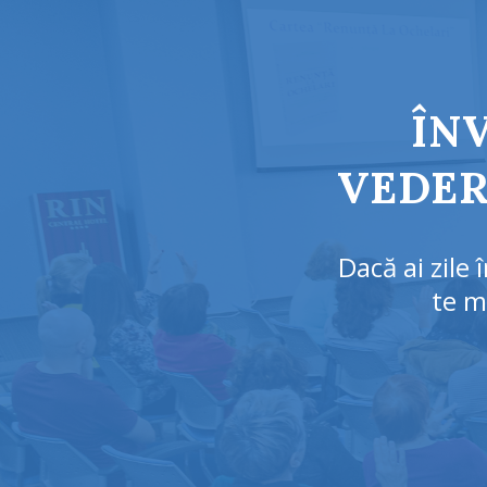
ÎN
VEDER
Dacă ai zile 
te m