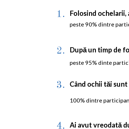
Folosind ochelarii,
1.
peste 90% dintre partic
După un timp de fo
2.
peste 95% dinte partici
Când ochii tăi sunt 
3.
100% dintre participanț
Ai avut vreodată du
4.