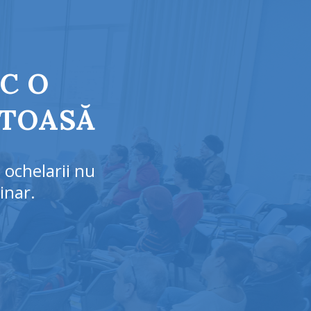
C O
ĂTOASĂ
i ochelarii nu
inar.