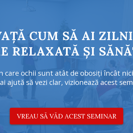
VAȚĂ CUM SĂ AI ZILNI
E RELAXATĂ ȘI SĂN
în care ochii sunt atât de obosiți încât nic
ai ajută să vezi clar, vizionează acest sem
VREAU SĂ VĂD ACEST SEMINAR