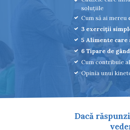
soluțiile
Cum să ai mereu
3
exerciții simpl
5
Alimente care a
6 Tipare de gân
Cum contribuie al
Opinia unui kinet
Dacă răspunzi
veder