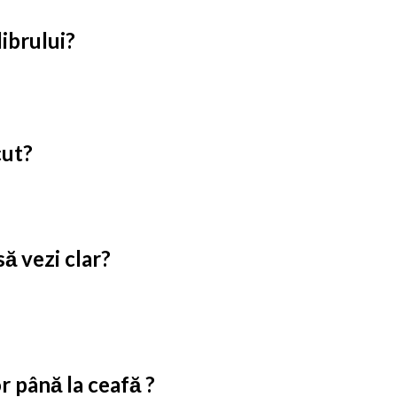
librului?
cut?
să vezi clar?
or până la ceafă ?