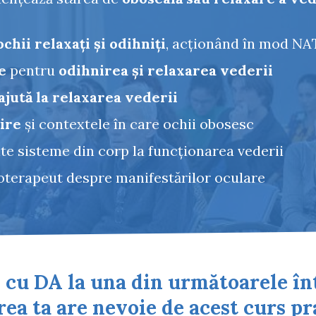
ochii relaxați și odihniți
, acționând în mod N
e
pentru
odihnirea și relaxarea vederii
jută la relaxarea vederii
dire
și contextele în care ochii obosesc
te sisteme din corp la funcționarea vederii
oterapeut despre manifestărilor oculare
 cu DA la una din următoarele înt
ea ta are nevoie de acest curs pr