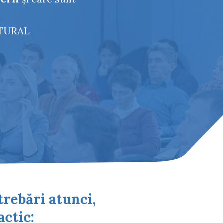
ATURAL
rebări atunci,
actic: