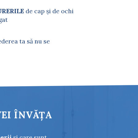
URERILE
de cap și de ochi
gat
derea ta să nu se
VEI ÎNVĂȚA
erii
și care sunt