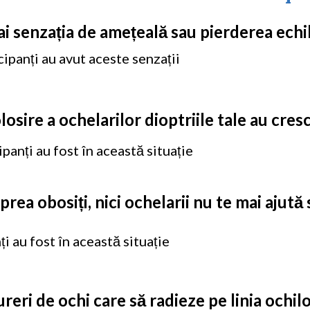
 ai senzația de amețeală sau pierderea echi
ipanți au avut aceste senzații
losire a ochelarilor
dioptriile tale au cres
panți au fost în această situație
prea obosiți, nici ochelarii nu te mai ajută 
i au fost în această situație
reri de ochi care să radieze pe
linia ochil