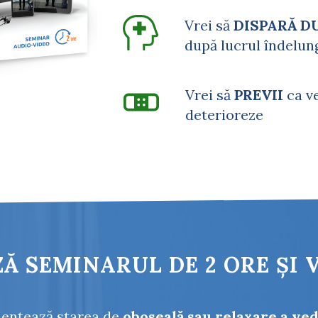
Vrei să
DISPARĂ D
după lucrul îndelun
Vrei să
PREVII
ca ve
deterioreze
Ă SEMINARUL DE 2 ORE ȘI 
uențează starea de
oboseală sau relaxare a ved