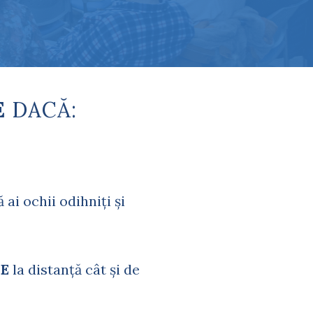
E
DACĂ:
 ai ochii odihniți și
DE
la distanță cât și de