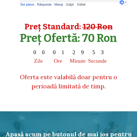
Preț Standard:
120 Ron
Preț Ofertă: 70 Ron
0
0
0
1
2
9
5
2
0
0
0
1
2
9
5
3
Zile
Ore
Minute
Secunde
Oferta este valabilă doar pentru o
perioadă limitată de timp.
Apasă acum pe butonul de mai jos pentru