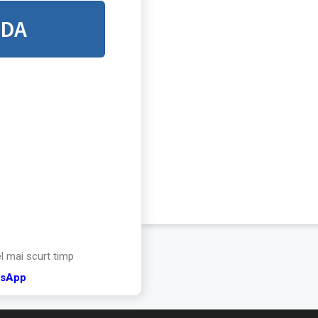
NDA
el mai scurt timp
tsApp