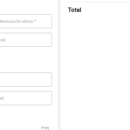
Total
Municipiu/localitate
*
nal)
al)
Preț