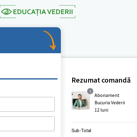
Rezumat comandă
1
Abonament
Bucuria Vederii
*
12 luni
Sub-Total