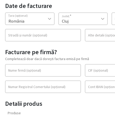
Date de facturare
Țara
(opțional)
*
Județ
România
Cluj
Stradă și număr
(opțional)
Alte detalii
(opțio
Facturare pe firmă?
Completează doar dacă dorești factura emisă pe firmă
Nume firmă
(opțional)
CIF
(opțional)
Numar Registrul Comertului
(opțional)
Cont IBAN
(opțion
Detalii produs
Produse