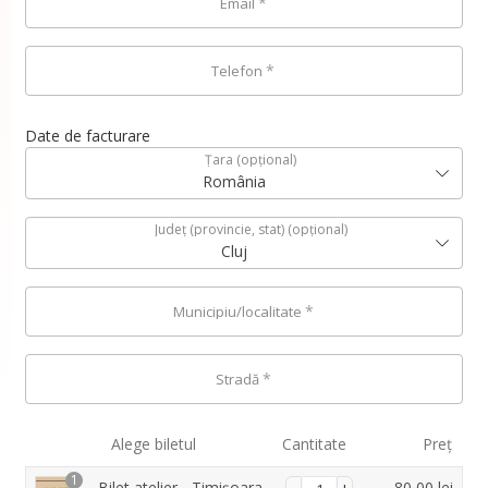
*
Email
*
Telefon
Date de facturare
Țara
(opțional)
România
Județ (provincie, stat)
(opțional)
Cluj
*
Municipiu/localitate
*
Stradă
Alege biletul
Cantitate
Preț
1
Bilet atelier - Timișoara,
80,00
lei