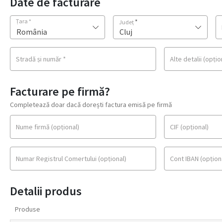
Date de facturare
Țara
*
*
Județ
România
Cluj
Stradă și număr
*
Alte detalii
(opțio
Facturare pe firmă?
Completează doar dacă dorești factura emisă pe firmă
Nume firmă
(opțional)
CIF
(opțional)
Numar Registrul Comertului
(opțional)
Cont IBAN
(opțion
Detalii produs
Produse