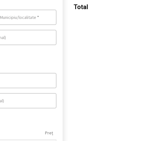
Total
Municipiu/localitate
*
nal)
al)
Preț