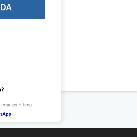
NDA
a?
el mai scurt timp
tsApp